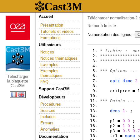
Accueil
Télécharger normalisation-2.d
Présentation
Retour à la liste
Tutoriels et vidéos
Numérotation des lignes :
Formations
Utilisateurs
* fichier :  nor
Notices
****************
Notices thématiques
****************
Exemples
Exemples
*** Options ...
thématiques
Télécharger
opti
dime
2
la plaquette
FAQ
Cast3M
Support Cast3M
    critprec 
=
 1
Développeurs
*** Points ...
Procédures
Sources
dens
1
. 
;
Includes
    p1 
=
0
0
;
Erreurs
    p2 
=
1
0
;
Anomalies
    p3 
=
0.5
0.7
    li1 
=
manu
 s
Documentation