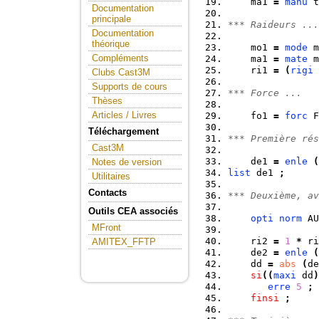
    ma1 
=
manu
 t
Documentation
principale
*** Raideurs ...
Documentation
théorique
    mo1 
=
mode
 m
Compléments
    ma1 
=
mate
 m
    ri1 
=
(
rigi
 
Clubs Cast3M
Supports de cours
*** Force ...
Thèses
Articles / Livres
    fo1 
=
forc
 F
Téléchargement
*** Première rés
Cast3M
    de1 
=
enle
(
Notes de version
list
 de1 
;
Utilitaires
Contacts
*** Deuxième, av
Outils CEA associés
opti
norm
 AU
MFront
    ri2 
=
1
*
 ri
AMITEX_FFTP
    de2 
=
enle
(
    dd 
=
abs
(
de
si
(
(
maxi
 dd
)
erre
5
;
finsi
;