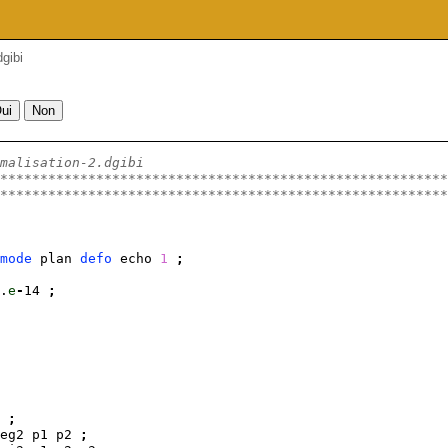
gibi
malisation-2.dgibi
********************************************************
********************************************************
mode
 plan 
defo
 echo 
1
;
.
e
-
14 
;
;
eg2 p1 p2 
;