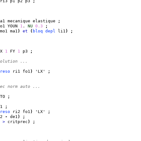
ri3 p1 p2 p3 
;
a1 mecanique elastique 
;
o1 YOUN 
1
. 
NU
0.3
;
mo1 ma1
)
et
(
bloq
depl
 li1
)
;
X 
1
 FY 
1
 p3 
;
olution ...
reso
 ri1 fo1
)
 'LX' 
;
ec norm auto ...
TO 
;
1 
;
reso
 ri2 fo1
)
 'LX' 
;
2 
-
 de1
)
;
>
 critprec
)
;