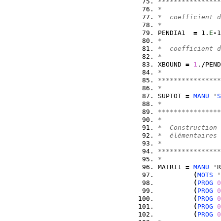
****************
*
*  coefficient d
*
PENDIA1  
=
 1.
E
-
1
*
*  coefficient d
*
XBOUND 
=
1
.
/
PEND
*
****************
*
SUPTOT 
=
MANU
 '
S
*
****************
*
*  Construction 
*  élémentaires 
*
****************
*
MATRI1 
=
MANU
 'R
(
MOTS
 '
(
PROG
0
(
PROG
0
(
PROG
0
(
PROG
0
(
PROG
0