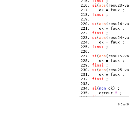
finsi
;
si
(
abs
(
resu23
-
va
   ok 
=
 faux 
;
finsi
;
si
(
abs
(
resu14
-
va
   ok 
=
 faux 
;
finsi
;
si
(
abs
(
resu24
-
va
   ok 
=
 faux 
;
finsi
;
si
(
abs
(
resu15
-
va
   ok 
=
 faux 
;
finsi
;
si
(
abs
(
resu25
-
va
   ok 
=
 faux 
;
finsi
;
si
(
non
 ok
)
;
   erreur 
5
;
finsi
;
© Cast3M
fin
;