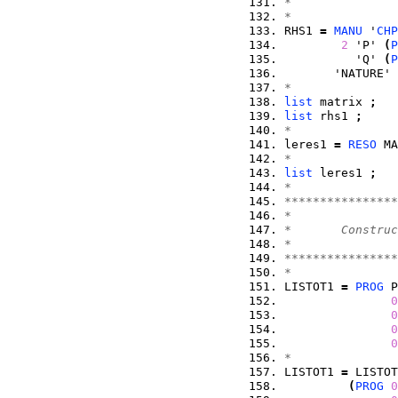
*
*
RHS1 
=
MANU
 '
CHP
2
 'P' 
(
P
          'Q' 
(
P
       'NATURE' 
*
list
 matrix 
;
list
 rhs1 
;
*
leres1 
=
RESO
 MA
*
list
 leres1 
;
*
****************
*
*       Construc
*
****************
*
LISTOT1 
=
PROG
 P
0
0
0
0
*
LISTOT1 
=
 LISTOT
(
PROG
0