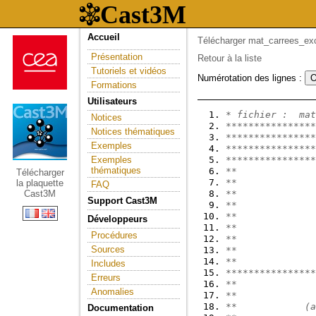
Accueil
Télécharger mat_carrees_exc
Présentation
Retour à la liste
Tutoriels et vidéos
Numérotation des lignes :
Formations
Utilisateurs
* fichier :  mat
Notices
****************
Notices thématiques
****************
Exemples
****************
Exemples
****************
thématiques
**              
Télécharger
**              
la plaquette
FAQ
Cast3M
**              
Support Cast3M
**              
**              
Développeurs
**              
Procédures
**              
Sources
**              
**              
Includes
****************
Erreurs
**              
Anomalies
**              
**            (a
Documentation