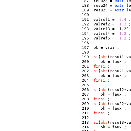
resu23 
=
extr
 le
resu24 
=
extr
 le
resu25 
=
extr
 le
valref1 
=
2.4
;
valref2 
=
1.2
;
valref3 
=
-
1.2E
-
valref4 
=
1.2
;
valref5 
=
1.2
;
ok 
=
 vrai 
;
si
(
abs
(
resu11
-
va
   ok 
=
 faux 
;
finsi
;
si
(
abs
(
resu21
-
va
   ok 
=
 faux 
;
finsi
;
si
(
abs
(
resu12
-
va
   ok 
=
 faux 
;
finsi
;
si
(
abs
(
resu22
-
va
   ok 
=
 faux 
;
finsi
;
si
(
abs
(
resu13
-
va
   ok 
=
 faux 
;