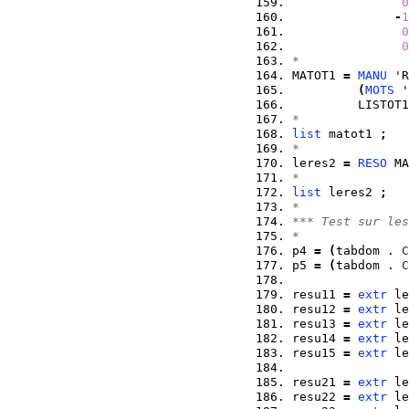
0
-
1
0
0
*
MATOT1 
=
MANU
 'R
(
MOTS
 '
         LISTOT1
*
list
 matot1 
;
*
leres2 
=
RESO
 MA
*
list
 leres2 
;
*
*** Test sur les
*
p4 
=
(
tabdom . 
C
p5 
=
(
tabdom . 
C
resu11 
=
extr
 le
resu12 
=
extr
 le
resu13 
=
extr
 le
resu14 
=
extr
 le
resu15 
=
extr
 le
resu21 
=
extr
 le
resu22 
=
extr
 le