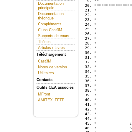
**              
Documentation
****************
principale
*               
Documentation
*               
théorique
*               
Compléments
*               
*               
Clubs Cast3M
*               
Supports de cours
*               
Thèses
*               
Articles / Livres
*               
*               
Téléchargement
*               
Cast3M
*               
*               
Notes de version
*               
Utilitaires
*               
Contacts
*               
*               
Outils CEA associés
*               
MFront
*               
*               
AMITEX_FFTP
*               
*               
*               
*               
*              I
*              S