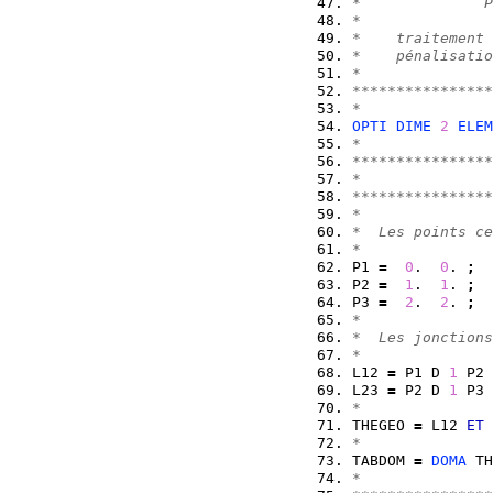
*              P
*               
*    traitement 
*    pénalisatio
*               
****************
*
OPTI
DIME
2
ELEM
*
****************
*               
****************
*
*  Les points ce
*
P1 
=
0
.  
0
. 
;
P2 
=
1
.  
1
. 
;
P3 
=
2
.  
2
. 
;
*
*  Les jonctions
*
L12 
=
 P1 D 
1
 P2 
L23 
=
 P2 D 
1
 P3 
*
THEGEO 
=
 L12 
ET
 
*
TABDOM 
=
DOMA
 TH
*