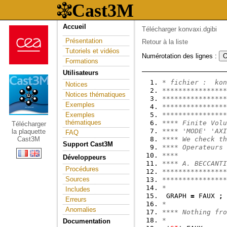
Accueil
Télécharger konvaxi.dgibi
Présentation
Retour à la liste
Tutoriels et vidéos
Numérotation des lignes :
Formations
Utilisateurs
* fichier :  kon
Notices
****************
Notices thématiques
****************
Exemples
****************
Exemples
****************
thématiques
**** Finite Volu
Télécharger
**** 'MODE' 'AXI
la plaquette
FAQ
Cast3M
**** We check th
Support Cast3M
**** Operateurs 
****            
Développeurs
**** A. BECCANTI
Procédures
****************
Sources
****************
*
Includes
 GRAPH 
=
 FAUX 
;
Erreurs
*
Anomalies
**** Nothing fro
*
Documentation