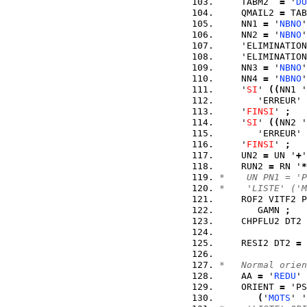
    TABM2  
=
 '
DO
    QMAIL2 
=
 TAB
    NN1 
=
 '
NBNO
'
    NN2 
=
 '
NBNO
'
    'ELIMINATION
    'ELIMINATION
    NN3 
=
 '
NBNO
'
    NN4 
=
 '
NBNO
'
    '
SI
' 
(
(
NN1 '
       'ERREUR' 
    '
FINSI
' 
;
    '
SI
' 
(
(
NN2 '
       'ERREUR' 
    '
FINSI
' 
;
    UN2 
=
 UN '
+
'
    RUN2 
=
 RN '
*
*    UN PN1 = 'P
*    'LISTE' ('M
    ROF2 VITF2 P
       GAMN 
;
    CHPFLU2 DT2 
                
    RESI2 DT2 
=
 
                
*   Normal orien
    AA 
=
 '
REDU
' 
    ORIENT 
=
 'PS
(
'
MOTS
' '