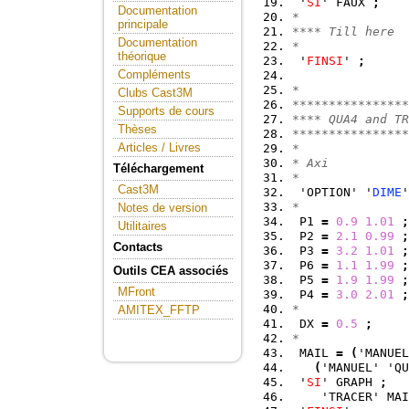
 '
SI
' FAUX 
;
Documentation
* 
principale
**** Till here
Documentation
*
théorique
 '
FINSI
' 
;
Compléments
* 
Clubs Cast3M
****************
Supports de cours
**** QUA4 and TR
Thèses
****************
Articles / Livres
*
* Axi
Téléchargement
*
Cast3M
 'OPTION' '
DIME
'
*
Notes de version
 P1 
=
0.9
1.01
;
Utilitaires
 P2 
=
2.1
0.99
;
Contacts
 P3 
=
3.2
1.01
;
 P6 
=
1.1
1.99
;
Outils CEA associés
 P5 
=
1.9
1.99
;
MFront
 P4 
=
3.0
2.01
;
*
AMITEX_FFTP
 DX 
=
0.5
;
*
 MAIL 
=
(
'MANUEL
(
'MANUEL' 'QU
 '
SI
' GRAPH 
;
    'TRACER' MAI