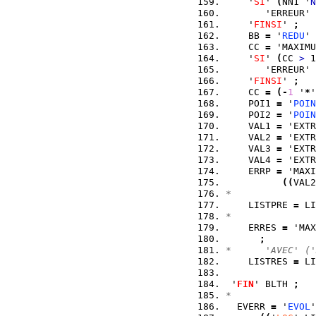
    '
SI
' 
(
NN1 '
N
       'ERREUR' 
    '
FINSI
' 
;
    BB 
=
 '
REDU
' 
    CC 
=
 'MAXIMU
    '
SI
' 
(
CC 
>
 1
       'ERREUR' 
    '
FINSI
' 
;
    CC 
=
(
-
1
 '
*
'
    POI1 
=
 '
POIN
    POI2 
=
 '
POIN
    VAL1 
=
 'EXTR
    VAL2 
=
 'EXTR
    VAL3 
=
 'EXTR
    VAL4 
=
 'EXTR
    ERRP 
=
 'MAXI
(
(
VAL2
*
    LISTPRE 
=
 LI
*
    ERRES 
=
 'MAX
;
*      'AVEC' ('
    LISTRES 
=
 LI
 '
FIN
' BLTH 
;
*
  EVERR 
=
 '
EVOL
'