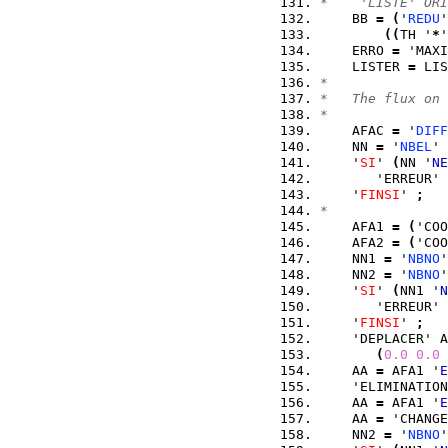
*    'LISTE' ORI
    BB 
=
(
'
REDU
'
(
(
TH '
*
'
    ERRO 
=
 'MAXI
    LISTER 
=
 LIS
*
*   The flux on
*
    AFAC 
=
 '
DIFF
    NN 
=
 '
NBEL
' 
    '
SI
' 
(
NN '
NE
       'ERREUR' 
    '
FINSI
' 
;
*
    AFA1 
=
(
'COO
    AFA2 
=
(
'COO
    NN1 
=
 '
NBNO
'
    NN2 
=
 '
NBNO
'
    '
SI
' 
(
NN1 '
N
       'ERREUR' 
    '
FINSI
' 
;
    'DEPLACER' A
(
0.0
0.0
    AA 
=
 AFA1 '
E
    'ELIMINATION
    AA 
=
 AFA1 '
E
    AA 
=
 'CHANGE
    NN2 
=
 '
NBNO
'