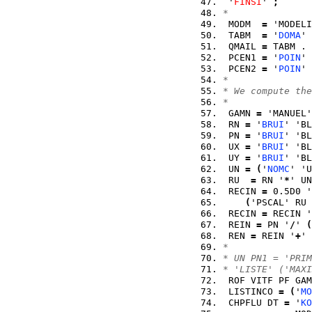
 '
FINSI
' 
;
*
 MODM  
=
 'MODELI
 TABM  
=
 '
DOMA
' 
 QMAIL 
=
 TABM . 
 PCEN1 
=
 '
POIN
' 
 PCEN2 
=
 '
POIN
' 
*
* We compute the
*
 GAMN 
=
 'MANUEL'
 RN 
=
 '
BRUI
' 'BL
 PN 
=
 '
BRUI
' 'BL
 UX 
=
 '
BRUI
' 'BL
 UY 
=
 '
BRUI
' 'BL
 UN 
=
(
'
NOMC
' 'U
 RU  
=
 RN '
*
' UN
 RECIN 
=
 0.5D0 '
(
'PSCAL' RU 
 RECIN 
=
 RECIN '
 REIN 
=
 PN '
/
' 
(
 REN 
=
 REIN '
+
' 
*
* UN PN1 = 'PRIM
* 'LISTE' ('MAXI
 ROF VITF PF GAM
 LISTINCO 
=
(
'
MO
 CHPFLU DT 
=
 '
KO