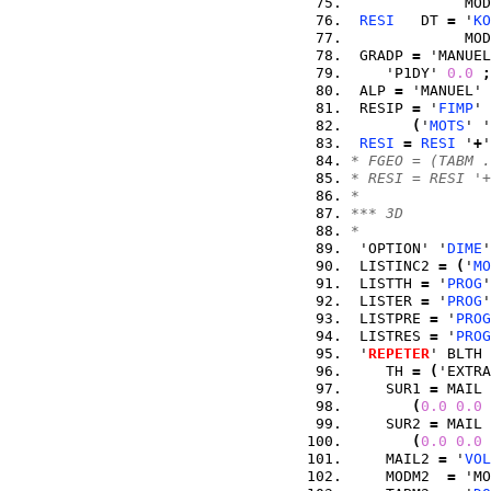
             MOD
RESI
   DT 
=
 '
KO
             MOD
 GRADP 
=
 'MANUEL
    'P1DY' 
0.0
;
 ALP 
=
 'MANUEL' 
 RESIP 
=
 '
FIMP
' 
(
'
MOTS
' '
RESI
=
RESI
 '
+
'
* FGEO = (TABM .
* RESI = RESI '
*
*** 3D
*
 'OPTION' '
DIME
'
 LISTINC2 
=
(
'
MO
 LISTTH 
=
 '
PROG
'
 LISTER 
=
 '
PROG
'
 LISTPRE 
=
 '
PROG
 LISTRES 
=
 '
PROG
 '
REPETER
' BLTH 
    TH 
=
(
'EXTRA
    SUR1 
=
 MAIL 
(
0.0
0.0
    SUR2 
=
 MAIL 
(
0.0
0.0
    MAIL2 
=
 '
VOL
    MODM2  
=
 'MO