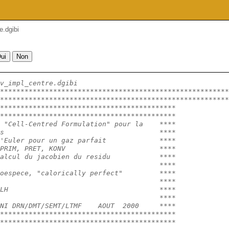
e.dgibi
v_impl_centre.dgibi
********************************************************
********************************************************
*******************************************
*******************************************
 "Cell-Centred Formulation" pour la    ****
s                                      **** 
'Euler pour un gaz parfait             ****
PRIM, PRET, KONV                       ****
alcul du jacobien du residu            ****
                                       ****
oespece, "calorically perfect"         ****
                                       ****
LH                                     ****
                                       ****
NI DRN/DMT/SEMT/LTMF    AOUT  2000     ****
*******************************************
*******************************************