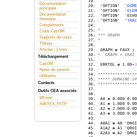
Documentation
 'OPTION'  '
DIME
principale
 'OPTION'  '
ELEM
Documentation
 'OPTION'  'ECHO
théorique
 'OPTION'  '
TRAC
Compléments
*
Clubs Cast3M
*** GRAPH
Supports de cours
*
Thèses
Articles / Livres
 GRAPH 
=
 FAUX 
;
*  GRAPH = VRAI 
Téléchargement
Cast3M
 ERRTOL 
=
 1.0D
-
3
Notes de version
****************
Utilitaires
***** DOMAINE SP
Contacts
****************
Outils CEA associés
MFront
 A0 
=
 0.0D0 0.0D
 A1 
=
 1.0D0 0.0D
AMITEX_FFTP
 A2 
=
 2.0D0 0.0D
 A3 
=
 3.0D0 0.0D
 A0A1 
=
 A0 'DROI
 A1A2 
=
 A1 'DROI
 A2A3 
=
 A2 'DROI