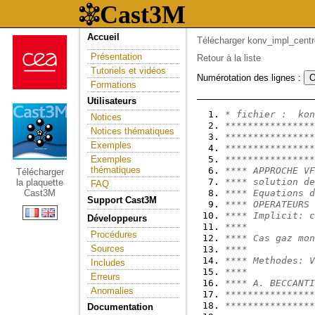
Accueil
Télécharger konv_impl_centr
Présentation
Retour à la liste
Tutoriels et vidéos
Numérotation des lignes :
Formations
Utilisateurs
* fichier :  kon
Notices
****************
Notices thématiques
****************
Exemples
****************
Exemples
****************
thématiques
**** APPROCHE VF
Télécharger
**** solution de
la plaquette
FAQ
Cast3M
**** Equations d
Support Cast3M
**** OPERATEURS 
**** Implicit: c
Développeurs
****            
Procédures
**** Cas gaz mon
Sources
****            
**** Methodes: V
Includes
****            
Erreurs
**** A. BECCANTI
Anomalies
****************
****************
Documentation