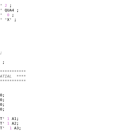
' 
2
;
' QUA4 
;
'  
0
;
' 'X' 
;
;
;
***********
ATIAL  ****
***********
0
;
0
;
0
;
0
;
T' 
1
 A1
;
T' 
1
 A2
;
T'  
1
 A3
;