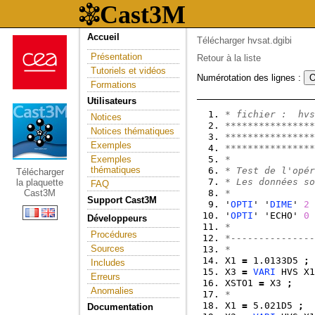
Accueil
Télécharger hvsat.dgibi
Présentation
Retour à la liste
Tutoriels et vidéos
Numérotation des lignes :
Formations
Utilisateurs
* fichier :  hvs
Notices
****************
Notices thématiques
****************
Exemples
****************
Exemples
*
thématiques
* Test de l'opér
Télécharger
* Les données so
la plaquette
FAQ
Cast3M
*
Support Cast3M
'
OPTI
' '
DIME
' 
2
 
'
OPTI
' 'ECHO' 
0
Développeurs
*
Procédures
*---------------
Sources
*
X1 
=
 1.0133D5 
;
Includes
X3 
=
VARI
 HVS X1
Erreurs
XSTO1 
=
 X3 
;
Anomalies
*
X1 
=
 5.021D5 
;
Documentation