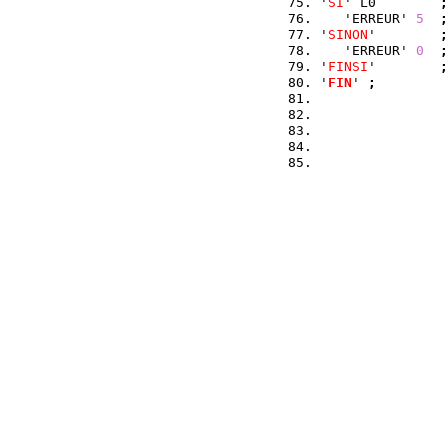
'
SI
' L0        
;
   'ERREUR' 
5
;
'
SINON
'        
;
   'ERREUR' 
0
;
'
FINSI
'        
;
'
FIN
' 
;