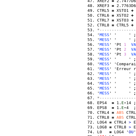
XREF2 
=
 2.7477D6
XREF3 
=
 2.7763D6
CTRL5 
=
 XSTO1 
+
 
CTRL6 
=
 XSTO2 
+
 
CTRL7 
=
 XSTO3 
+
 
CTRL8 
=
 CTRL5 
+
 
*---------------
'
MESS
' '     ' 
;
'
MESS
' '     ' 
;
'
MESS
' 'Pt 
1
VA
'
MESS
' 'Pt 
2
VA
'
MESS
' 'Pt 
3
VA
'
MESS
' '     ' 
;
'
MESS
' 'Comparai
'
MESS
' 'Erreur r
'
MESS
' '     ' 
;
'
MESS
' '     ' 
;
'
MESS
' '     ' 
;
'
MESS
' '     ' 
;
'
MESS
' '     ' 
;
*---------------
EPS4  
=
 1.
E
-
14 
;
EPS8  
=
 1.
E
-
4  
;
CTRL4 
=
ABS
 CTRL
CTRL8 
=
ABS
 CTRL
LOG4 
=
 CTRL4 
>
 E
LOG8 
=
 CTRL8 
>
 E
L0   
=
 LOG4 '
OU
'