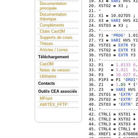
X3 
=
VARI
 HVS X1
Documentation
XSTO2 
=
 X3 
;
principale
*
Documentation
X1 
=
 10.027D5 
;
théorique
X3 
=
VARI
 HVS X1
Compléments
XSTO3 
=
 X3 
;
*---------------
Clubs Cast3M
Y1 
=
 '
PROG
' 1.01
Supports de cours
Y3 
=
VARI
 HVS Y1
Thèses
YSTO1 
=
EXTR
 Y3 
Articles / Livres
YSTO2 
=
EXTR
 Y3 
YSTO3 
=
EXTR
 Y3 
Téléchargement
*---------------
Cast3M
P1   
=
1.0133
0
.
P2   
=
5.021
0
.
Notes de version
P3   
=
10.027
0
.
Utilitaires
P1P3 
=
 P1 '
DROI
'
Contacts
Z1   
=
1
.
D5
*
(
'
Z3   
=
VARI
 HVS 
Outils CEA associés
ZSTO1 
=
 '
EXTR
' Z
MFront
ZSTO2 
=
 '
EXTR
' Z
ZSTO3 
=
 '
EXTR
' Z
AMITEX_FFTP
*---------------
CTRL1 
=
 XSTO1 
+
 
CTRL2 
=
 XSTO2 
+
 
CTRL3 
=
 XSTO3 
+
 
CTRL4 
=
 CTRL1 
+
 
XREF1 
=
 2.6760D6