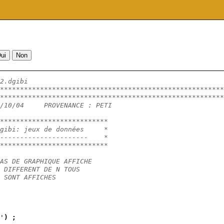
2.dgibi
********************************************************
********************************************************
/10/04     PROVENANCE : PETI
***************************
gibi: jeux de données     *
----------------------    *
***************************
AS DE GRAPHIQUE AFFICHE
 DIFFERENT DE N TOUS
 SONT AFFICHES
'
)
;