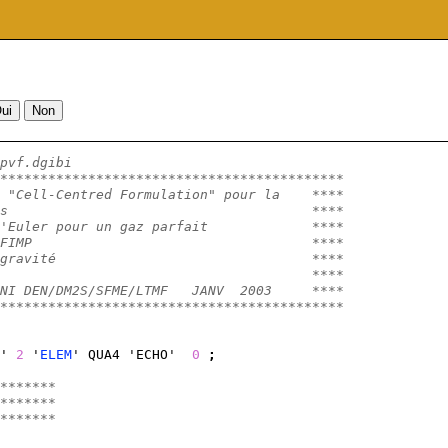
pvf.dgibi
*******************************************
 "Cell-Centred Formulation" pour la    ****
s                                      **** 
'Euler pour un gaz parfait             ****
FIMP                                   ****
gravité                                ****
                                       ****
NI DEN/DM2S/SFME/LTMF   JANV  2003     ****
*******************************************
' 
2
 '
ELEM
' QUA4 'ECHO'  
0
;
*******
*******
*******