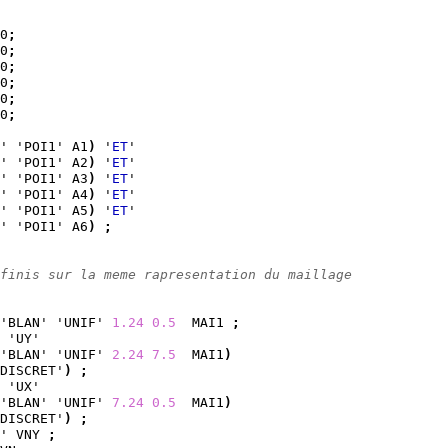
0
;
0
;
0
;
0
;
0
;
0
;
' 'POI1' A1
)
 '
ET
'
' 'POI1' A2
)
 '
ET
'
' 'POI1' A3
)
 '
ET
'
' 'POI1' A4
)
 '
ET
'
' 'POI1' A5
)
 '
ET
'
' 'POI1' A6
)
;
finis sur la meme rapresentation du maillage
'BLAN' 'UNIF' 
1.24
0.5
  MAI1 
;
 'UY'
'BLAN' 'UNIF' 
2.24
7.5
  MAI1
)
DISCRET'
)
;
 'UX'
'BLAN' 'UNIF' 
7.24
0.5
  MAI1
)
DISCRET'
)
;
' VNY 
;