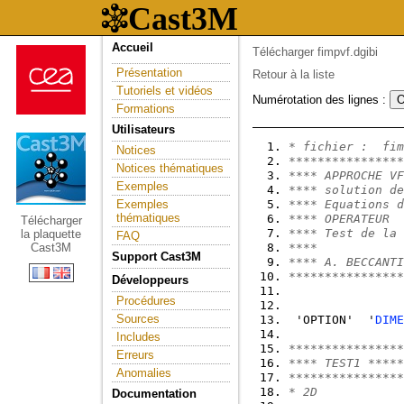
Accueil
Télécharger fimpvf.dgibi
Présentation
Retour à la liste
Tutoriels et vidéos
Numérotation des lignes :
Formations
Utilisateurs
* fichier :  fim
Notices
****************
Notices thématiques
**** APPROCHE VF
Exemples
**** solution de
Exemples
**** Equations d
thématiques
**** OPERATEUR  
Télécharger
**** Test de la 
la plaquette
FAQ
Cast3M
****            
Support Cast3M
**** A. BECCANTI
****************
Développeurs
Procédures
Sources
 'OPTION'  '
DIME
Includes
****************
Erreurs
**** TEST1 *****
Anomalies
****************
* 2D
Documentation