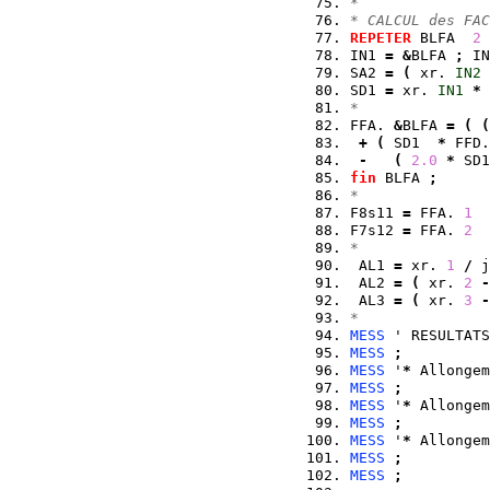
*
* CALCUL des FAC
REPETER
 BLFA  
2
IN1 
=
&
BLFA 
;
 IN
SA2 
=
(
 xr. 
IN2
SD1 
=
 xr. 
IN1
*
 
*
FFA. 
&
BLFA 
=
(
(
+
(
 SD1  
*
 FFD.
-
(
2.0
*
 SD1
fin
 BLFA 
;
*
F8s11 
=
 FFA. 
1
F7s12 
=
 FFA. 
2
*
 AL1 
=
 xr. 
1
/
 j
 AL2 
=
(
 xr. 
2
-
 AL3 
=
(
 xr. 
3
-
*
MESS
 ' RESULTATS
MESS
;
MESS
 '
*
 Allongem
MESS
;
MESS
 '
*
 Allongem
MESS
;
MESS
 '
*
 Allongem
MESS
;
MESS
;