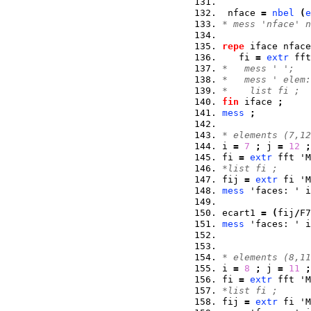
 nface 
=
nbel
(
e
* mess 'nface' n
repe
 iface nface
   fi 
=
extr
 fft
*   mess ' ';
*   mess ' elem:
*    list fi ;
fin
 iface 
;
mess
;
* elements (7,12
i 
=
7
;
 j 
=
12
;
fi 
=
extr
 fft 'M
*list fi ;
fij 
=
extr
 fi 'M
mess
 'faces: ' i
ecart1 
=
(
fij
/
F7
mess
 'faces: ' i
* elements (8,11
i 
=
8
;
 j 
=
11
;
fi 
=
extr
 fft 'M
*list fi ;
fij 
=
extr
 fi 'M