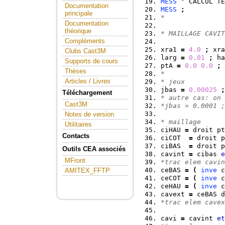
MESS
 ' CALCUL TE
Documentation
MESS
;
principale
*
Documentation
théorique
* MAILLAGE CAVIT
Compléments
xra1 
=
4.0
;
 xra
Clubs Cast3M
larg 
=
0.01
;
 ha
Supports de cours
ptA 
=
0.0
0.0
;
 
Thèses
*
Articles / Livres
* jeux
jbas 
=
0.00025
;
Téléchargement
* autre cas: on 
Cast3M
*jbas = 0.0001 ;
Notes de version
* maillage
Utilitaires
ciHAU 
=
 droit pt
Contacts
ciCOT  
=
 droit p
ciBAS  
=
 droit p
Outils CEA associés
cavint 
=
 cibas 
e
MFront
*trac elem cavin
ceBAS 
=
(
inve
 c
AMITEX_FFTP
ceCOT 
=
(
inve
 c
ceHAU 
=
(
inve
 c
cavext 
=
 ceBAS d
*trac elem cavex
cavi 
=
 cavint 
et