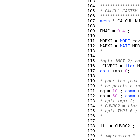
****************
* CALCUL CAST3M 
****************
mess
 ' CALCUL NU
EMAC 
=
0.4
;
MDRX2 
=
MODE
 cav
MARX2 
=
MATE
 MDR
*
*opti IMPI 2; co
 CHVRC2 
=
ffor
 M
opti
 impi 
0
;
* pour les jeux 
* de points d in
ng 
=
10
;
comm
 i
np 
=
50
;
comm
 i
* opti impi 2;
* CHVRC2 = ffor 
* opti IMPI 0 ;
* 
fft 
=
 CHVRC2 
;
* impression ?