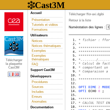
Accueil
Télécharger ffor-axi.dgibi
Présentation
Retour à la liste
Tutoriels et vidéos
Numérotation des lignes :
Formations
Utilisateurs
* fichier : ffor
Notices
*
Notices thématiques
****************
Exemples
****************
Exemples
****************
thématiques
*......../......
Télécharger
* Calcul de fact
la plaquette
FAQ
Cast3M
* comportant un 
Support Cast3M
* Comparaison a 
* 
Développeurs
****************
Procédures
Sources
OPTI
DIME
2
MODE
OPTI
 ECHO 
0
;
Includes
Erreurs
****************
Anomalies
* CALCUL TEST EN
****************
Documentation