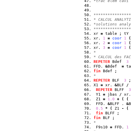
*trac elem cavi 
****************
* CALCUL ANALYTI
*solutions analy
****************
xr 
=
 table 
;
 tY 
xr. 
1
=
coor
1
(
xr. 
2
=
coor
1
(
xr. 
3
=
coor
1
(
* 
* CALCUL des FAC
REPETER
 Bdef  
3
FFD. 
&
Bdef  
=
 ta
fin
 Bdef 
;
*
REPETER
 BLF  
3
;
X1 
=
 xr. 
&
BLF 
/
 
REPETER
 BLFF  
3
 Y1 
=
 jbas 
/
 xr.
 Z1 
=
1.0
+
(
(
 FFD. 
&
BLFF . 
&
B
0.5
*
(
 Z1 
-
(
fin
 BLFF 
;
fin
 BLF 
;
*
 F9s10 
=
 FFD. 
1
 