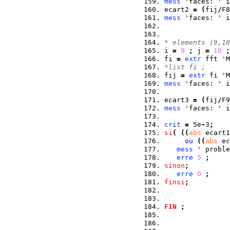
mess
 'faces: ' i
ecart2 
=
(
fij
/
F8
mess
 'faces: ' i
* elements (9,10
i 
=
9
;
 j 
=
10
;
fi 
=
extr
 fft 'M
*list fi ;
fij 
=
extr
 fi 'M
mess
 'faces: ' i
ecart3 
=
(
fij
/
F9
mess
 'faces: ' i
crit
=
 5e
-
3
;
si
(
(
(
abs
 ecart1
ou
(
(
abs
 ec
mess
 ' proble
erre
5
;
sinon
;
erre
0
;
finsi
;
FIN
;