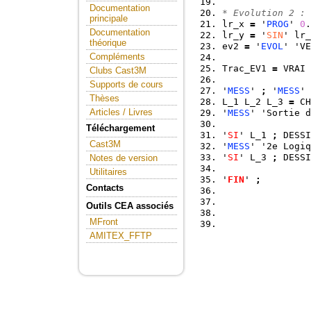
Documentation
* Evolution 2 :
principale
lr_x 
=
 '
PROG
' 
0
.
Documentation
lr_y 
=
 '
SIN
' lr_
théorique
ev2 
=
 '
EVOL
' 'VE
Compléments
Trac_EV1 
=
 VRAI 
Clubs Cast3M
Supports de cours
'
MESS
' 
;
 '
MESS
' 
Thèses
L_1 L_2 L_3 
=
 CH
Articles / Livres
'
MESS
' 'Sortie d
Téléchargement
'
SI
' L_1 
;
 DESSI
Cast3M
'
MESS
' '2e Logiq
'
SI
' L_3 
;
 DESSI
Notes de version
Utilitaires
'
FIN
' 
;
Contacts
Outils CEA associés
MFront
AMITEX_FFTP