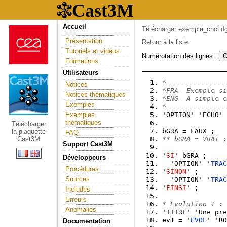
Accueil
Télécharger exemple_choi.dg
Présentation
Retour à la liste
Tutoriels et vidéos
Numérotation des lignes :
Formations
Utilisateurs
*---------------
Notices
*FRA- Exemple si
Notices thématiques
*ENG- A simple e
Exemples
*---------------
Exemples
'OPTION' 'ECHO' 
thématiques
Télécharger
bGRA 
=
 FAUX 
;
la plaquette
FAQ
Cast3M
** bGRA = VRAI ;
Support Cast3M
'
SI
' bGRA 
;
Développeurs
  'OPTION' '
TRAC
Procédures
'
SINON
' 
;
Sources
  'OPTION' '
TRAC
'
FINSI
' 
;
Includes
Erreurs
* Evolution 1 :
Anomalies
'TITRE' 'Une pre
ev1 
=
 '
EVOL
' 'RO
Documentation