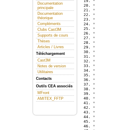
*               
Documentation
*               
principale
*               
Documentation
*               
théorique
*
Compléments
*
*               
Clubs Cast3M
*               
Supports de cours
*
Thèses
*               
Articles / Livres
*
*               
Téléchargement
*
Cast3M
*               
*               
Notes de version
*               
Utilitaires
*               
Contacts
*
*               
Outils CEA associés
*
MFront
*               
*
AMITEX_FFTP
*               
*               
*               
*               
*
*               