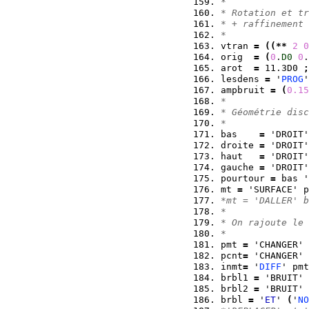
*
* Rotation et tr
* + raffinement
*
vtran 
=
(
(
**
2
0
orig  
=
(
0
.
D0
0
.
arot  
=
 11.3D0 
;
lesdens 
=
 '
PROG
'
ampbruit 
=
(
0.15
*
* Géométrie disc
*
bas    
=
 'DROIT'
droite 
=
 'DROIT'
haut   
=
 'DROIT'
gauche 
=
 'DROIT'
pourtour 
=
 bas '
mt 
=
 'SURFACE' p
*mt = 'DALLER' b
*
* On rajoute le 
*
pmt 
=
 'CHANGER' 
pcnt
=
 'CHANGER' 
inmt
=
 '
DIFF
' pmt
brbl1 
=
 'BRUIT' 
brbl2 
=
 'BRUIT' 
brbl 
=
 '
ET
' 
(
'
NO