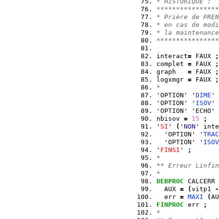
* HISTORIQUE :
****************
* Prière de PREN
* en cas de modi
* la maintenance
****************
interact
=
 FAUX 
;
complet 
=
 FAUX 
;
graph   
=
 FAUX 
;
logxmgr 
=
 FAUX 
;
*
'OPTION' '
DIME
' 
'OPTION' '
ISOV
' 
'OPTION' 'ECHO' 
nbisov 
=
15
;
'
SI
' 
(
'
NON
' inte
  'OPTION' '
TRAC
  'OPTION' '
ISOV
'
FINSI
' 
;
*
** Erreur Linfin
*
DEBPROC
 CALCERR 
  AUX 
=
(
vitp1 
-
  err 
=
MAXI
(
AU
FINPROC
 err 
;
*