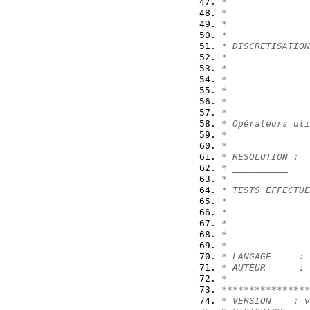
*
*               
*
*
* DISCRETISATION
* ______________
*
*
*
*
*
* Opérateurs uti
*               
*
* RESOLUTION :  
* __________    
*
* TESTS EFFECTUE
* ______________
*               
*
*
*
* LANGAGE     : 
* AUTEUR      : 
*               
****************
* VERSION    : v