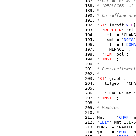
*'DEPLACER' mt '
* 'DEPLACER' mt 
*
* On raffine nra
*
'
SI
' 
(
nraff 
>
0
)
  '
REPETER
' bcl 
    mt  
=
 'CHANG
    $mt 
=
 '
DOMA
'
    mt  
=
(
'
DOMA
    'MENAGE' 
;
  '
FIN
' bcl 
;
'
FINSI
' 
;
*
* Eventuellement
*
'
SI
' graph 
;
   titgeo 
=
 'CHA
                
   'TRACER' mt '
'
FINSI
' 
;
*
* Modèles
*
Mmt   
=
 '
CHAN
' m
'
ELIM
' Mmt 1.
E
-
5
MDNS  
=
 'NAVIER_
$mt   
=
 '
MODE
' M