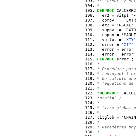
** Erreur L2 ent
*
DEBPROC
 CALCERR2
  er2 
=
 vitp1 '
-
  compv  
=
 'EXTR
  er2 
=
 'PSCAL' 
  suppv  
=
 'EXTR
  chpun 
=
 'MANUE
  voltot 
=
 '
XTY
'
  error 
=
 '
XTY
' 
  error 
=
 error 
  error 
=
 error 
FINPROC
 error 
;
*
* Procédure para
* renvoyant l'er
* On calcule une
* (équations de 
*
'
DEBPROC
' CALCUL
*nraff=2 ;
*
* titre global p
*
titglob 
=
 'CHAIN
*
* Paramètres phy
*