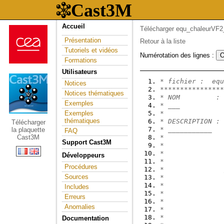
Accueil
Télécharger equ_chaleurVF2
Présentation
Retour à la liste
Tutoriels et vidéos
Numérotation des lignes :
Formations
Utilisateurs
* fichier :  equ
Notices
****************
Notices thématiques
* NOM         :
Exemples
* ___
Exemples
*
thématiques
* DESCRIPTION : 
Télécharger
* ___________
la plaquette
FAQ
Cast3M
*
Support Cast3M
*               
*               
Développeurs
*
Procédures
*               
Sources
*               
*               
Includes
*               
Erreurs
*               
Anomalies
*               
*               
Documentation