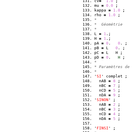
cv
=
1.0
;
mu 
=
0.0
;
kappa 
=
1.0
;
rho 
=
1.0
;
*
*  Géométrie
*
L 
=
1
.
;
H 
=
1
.
;
pA 
=
0
.   
0
. 
;
pB 
=
 L   
0
. 
;
pC 
=
 L   H 
;
pD 
=
0
.   
H
;
*
* Paramètres de 
*
'
SI
' complet 
;
  nAB 
=
8
;
  nBC 
=
7
;
  nCD 
=
5
;
  nDA 
=
9
;
'
SINON
' 
;
  nAB 
=
2
;
  nBC 
=
3
;
  nCD 
=
4
;
  nDA 
=
5
;
'
FINSI
' 
;