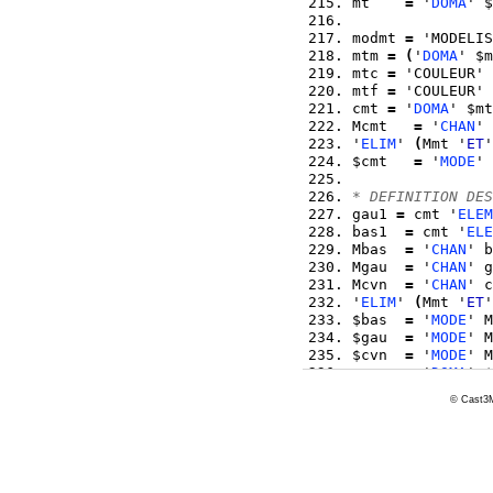
mt    
=
 '
DOMA
' $
modmt 
=
 'MODELIS
mtm 
=
(
'
DOMA
' $m
mtc 
=
 'COULEUR' 
mtf 
=
 'COULEUR' 
cmt 
=
 '
DOMA
' $mt
Mcmt   
=
 '
CHAN
' 
'
ELIM
' 
(
Mmt '
ET
'
$cmt   
=
 '
MODE
' 
* DEFINITION DES
gau1 
=
 cmt '
ELEM
bas1  
=
 cmt '
ELE
Mbas  
=
 '
CHAN
' b
Mgau  
=
 '
CHAN
' g
Mcvn  
=
 '
CHAN
' c
'
ELIM
' 
(
Mmt '
ET
'
$bas  
=
 '
MODE
' M
$gau  
=
 '
MODE
' M
$cvn  
=
 '
MODE
' M
cvn   
=
 '
DOMA
' $
© Cast3M
cdir 
=
 'MANUEL' 
pdir1 
=
 'MANUEL'
pdir2 
=
 'MANUEL'
ptot 
=
(
'
DOMA
' $
pdir2 
=
(
'
DOMA
' 