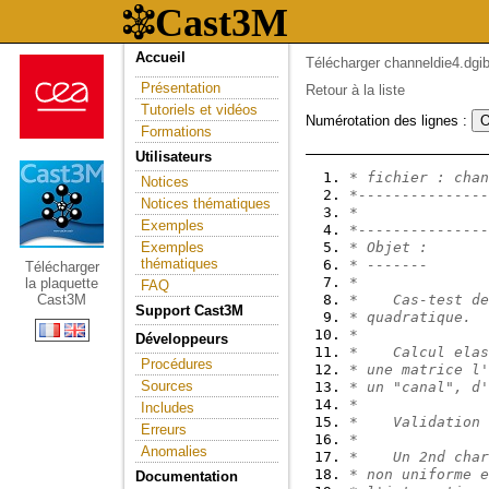
Accueil
Télécharger channeldie4.dgib
Présentation
Retour à la liste
Tutoriels et vidéos
Numérotation des lignes :
Formations
Utilisateurs
* fichier : chan
Notices
*---------------
Notices thématiques
*               
Exemples
*---------------
Exemples
* Objet :       
thématiques
* -------
Télécharger
*
la plaquette
FAQ
Cast3M
*    Cas-test de
Support Cast3M
* quadratique.
*
Développeurs
*    Calcul elas
Procédures
* une matrice l'
Sources
* un "canal", d'
*
Includes
*    Validation 
Erreurs
*
Anomalies
*    Un 2nd char
* non uniforme e
Documentation