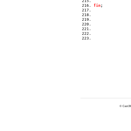
fin
;
© Cast3M