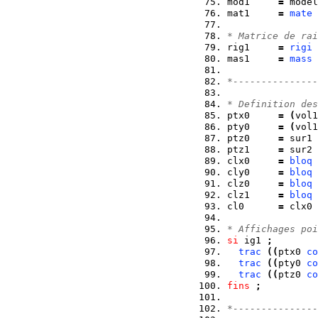
mod1     
=
 model
mat1     
=
mate
 
* Matrice de rai
rig1     
=
rigi
 
mas1     
=
mass
 
*---------------
* Definition des
ptx0     
=
(
vol1
pty0     
=
(
vol1
ptz0     
=
 sur1 
ptz1     
=
 sur2 
clx0     
=
bloq
 
cly0     
=
bloq
 
clz0     
=
bloq
 
clz1     
=
bloq
 
cl0      
=
 clx0 
* Affichages poi
si
 ig1 
;
trac
(
(
ptx0 
co
trac
(
(
pty0 
co
trac
(
(
ptz0 
co
fins
;
*---------------