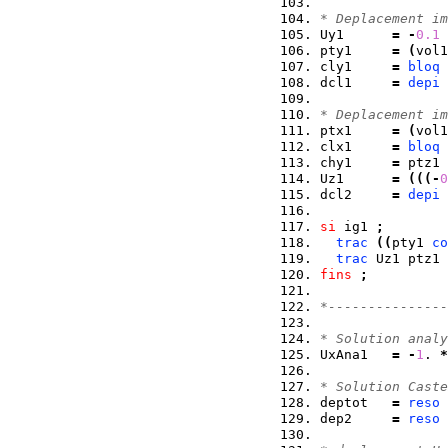
* Deplacement im
Uy1      
=
-
0.1
pty1     
=
(
vol1
cly1     
=
bloq
 
dcl1     
=
depi
 
* Deplacement im
ptx1     
=
(
vol1
clx1     
=
bloq
 
chy1     
=
 ptz1 
Uz1      
=
(
(
(
-
0
dcl2     
=
depi
 
si
 ig1 
;
trac
(
(
pty1 
co
trac
 Uz1 ptz1 
fins
;
*---------------
* Solution analy
UxAna1   
=
-
1
. 
*
* Solution Caste
deptot   
=
reso
dep2     
=
reso