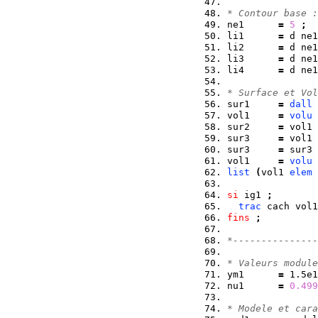
* Contour base :
ne1      
=
5
;
li1      
=
 d ne1
li2      
=
 d ne1
li3      
=
 d ne1
li4      
=
 d ne1
* Surface et Vol
sur1     
=
dall
 
vol1     
=
volu
sur2     
=
 vol1 
sur3     
=
 vol1 
sur3     
=
 sur3 
vol1     
=
volu
list
(
vol1 
elem
si
 ig1 
;
trac
 cach vol1
fins
;
*---------------
* Valeurs module
ym1      
=
 1.5e1
nu1      
=
0.499
* Modele et cara