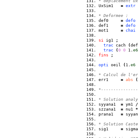
* deplacement Ux
UxSim1   
=
extr
 
* Deformee :
def0     
=
defo
 
def1     
=
defo
 
mot1     
=
chai
 
si
 ig1 
;
trac
 cach 
(
def
trac
(
0
0
 1.
e6
fins
;
opti
 oeil 
(
1.
e6
* Calcul de l'er
err1     
=
abs
(
*---------------
* Solution analy
syyana1  
=
 ym1 
/
szzana1  
=
 nu1 
*
prana1   
=
 syyan
* Solution Cast
sig1     
=
 sigma