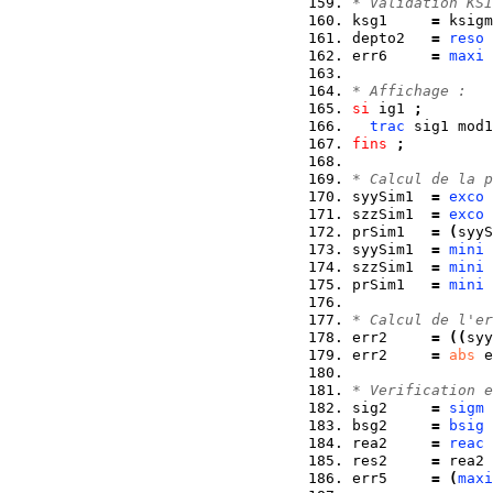
* Validation KSI
ksg1     
=
 ksigm
depto2   
=
reso
err6     
=
maxi
* Affichage :
si
 ig1 
;
trac
 sig1 mod1
fins
;
* Calcul de la p
syySim1  
=
exco
 
szzSim1  
=
exco
 
prSim1   
=
(
syyS
syySim1  
=
mini
 
szzSim1  
=
mini
 
prSim1   
=
mini
 
* Calcul de l'er
err2     
=
(
(
syy
err2     
=
abs
 e
* Verification e
sig2     
=
sigm
 
bsg2     
=
bsig
 
rea2     
=
reac
res2     
=
 rea2 
err5     
=
(
maxi