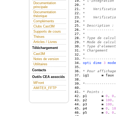
* l'integration 
Documentation
*
principale
*    Verificatio
Documentation
*
théorique
*    Verificatio
Compléments
*
* Description :
Clubs Cast3M
* -------------
Supports de cours
*
Thèses
* Type de calcul
Articles / Livres
* Mode de calcul
* Type d'element
Téléchargement
* Chargement    
Cast3M
*
*---------------
Notes de version
opti
dime
3
mode
Utilitaires
Contacts
* Pour affichage
ig1      
=
 faux 
Outils CEA associés
MFront
*---------------
AMITEX_FFTP
* Points :
p1       
=
0
. 
0
.
p2       
=
100
. 
p3       
=
100
. 
p4       
=
0
. 
10
p5       
=
0
. 
0
.