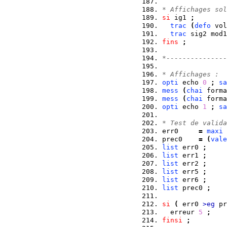
* Affichages sol
si
 ig1 
;
trac
(
defo
 vol
trac
 sig2 mod1
fins
;
*---------------
* Affichages :
opti
 echo 
0
;
sa
mess
(
chai
 forma
mess
(
chai
 forma
opti
 echo 
1
;
sa
* Test de valida
err0     
=
maxi
prec0    
=
(
vale
list
 err0 
;
list
 err1 
;
list
 err2 
;
list
 err5 
;
list
 err6 
;
list
 prec0 
;
si
(
 err0 
>eg
 pr
  erreur 
5
;
finsi
;