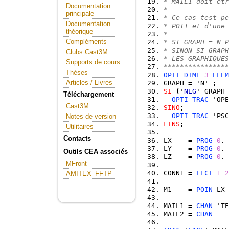
* MAIL1 doit êtr
Documentation
*
principale
* Ce cas-test pe
Documentation
* POI1 et d'une 
théorique
*
Compléments
* SI GRAPH = N P
* SINON SI GRAPH
Clubs Cast3M
* LES GRAPHIQUES
Supports de cours
****************
Thèses
OPTI
DIME
3
ELEM
Articles / Livres
GRAPH 
=
 'N' 
;
SI
(
'
NEG
' GRAPH 
Téléchargement
OPTI
TRAC
 'OPE
Cast3M
SINO
;
OPTI
TRAC
 'PSC
Notes de version
FINS
;
Utilitaires
Contacts
LX    
=
PROG
0
. 
LY    
=
PROG
0
. 
Outils CEA associés
LZ    
=
PROG
0
. 
MFront
CONN1 
=
LECT
1
2
AMITEX_FFTP
M1    
=
POIN
 LX 
MAIL1 
=
CHAN
 'TE
MAIL2 
=
CHAN
    