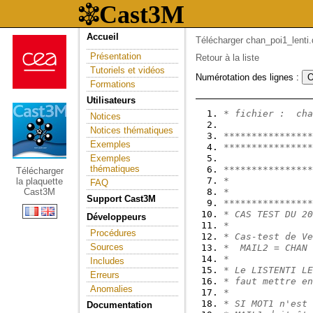
Accueil
Télécharger chan_poi1_lenti.
Présentation
Retour à la liste
Tutoriels et vidéos
Numérotation des lignes :
Formations
Utilisateurs
* fichier :  cha
Notices
Notices thématiques
****************
Exemples
****************
Exemples
thématiques
****************
Télécharger
*               
la plaquette
FAQ
Cast3M
*               
Support Cast3M
****************
* CAS TEST DU 20
Développeurs
*
Procédures
* Cas-test de Ve
Sources
*  MAIL2 = CHAN 
* 
Includes
* Le LISTENTI LE
Erreurs
* faut mettre en
Anomalies
*
* SI MOT1 n'est 
Documentation