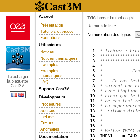
Accueil
Télécharger bruipois.dgibi
Présentation
Retour à la liste
Tutoriels et vidéos
Numérotation des lignes :
Formations
Utilisateurs
* fichier : brui
Notices
****************
Notices thématiques
****************
Exemples
*---------------
Exemples
*            Cas
thématiques
*               
Télécharger
*    Ce cas-test
la plaquette
FAQ
Cast3M
* suivant une di
Support Cast3M
* avec l'option 
* ainsi que le t
Développeurs
* ce cas-test re
Procédures
* ou superieures
Sources
* -rithmes diffe
*               
Includes
*---------------
Erreurs
*               
Anomalies
* Mettre IMES1 a
IMES1    
=
 FAUX 
Documentation