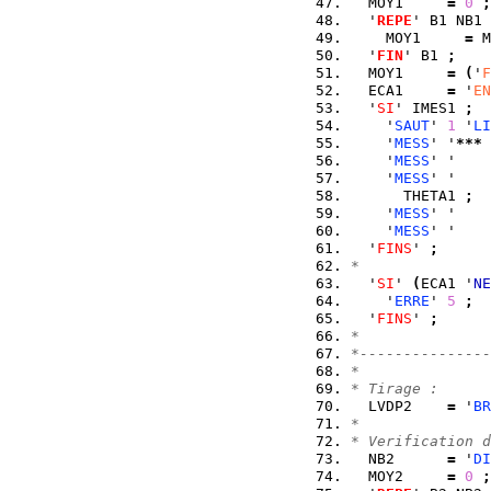
  MOY1     
=
0
;
  '
REPE
' B1 NB1 
    MOY1     
=
 M
  '
FIN
' B1 
;
  MOY1     
=
(
'
F
  ECA1     
=
 '
EN
  '
SI
' IMES1 
;
    '
SAUT
' 
1
 '
LI
    '
MESS
' '
***
 
    '
MESS
' '    
    '
MESS
' '    
      THETA1 
;
    '
MESS
' '    
    '
MESS
' '    
  '
FINS
' 
;
*               
  '
SI
' 
(
ECA1 '
NE
    '
ERRE
' 
5
;
  '
FINS
' 
;
*               
*---------------
*               
* Tirage :      
  LVDP2    
=
 '
BR
*               
* Verification d
  NB2      
=
 '
DI
  MOY2     
=
0
;