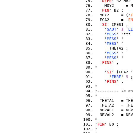
  '
REPE
' B2 NB2 
    MOY2     
=
 M
  '
FIN
' B2 
;
  MOY2     
=
(
'
F
  ECA2     
=
 '
EN
  '
SI
' IMES1 
;
    '
SAUT
' 
1
 '
LI
    '
MESS
' '
***
 
    '
MESS
' '    
    '
MESS
' '    
      THETA2 
;
    '
MESS
' '    
    '
MESS
' '    
  '
FINS
' 
;
*               
    '
SI
' 
(
ECA2 '
      '
ERRE
' 
5
;
    '
FINS
' 
;
*               
*--------- Je mo
*               
  THETA1   
=
 THE
  THETA2   
=
 THE
  NBVAL1   
=
 NBV
  NBVAL2   
=
 NBV
*               
'
FIN
' B0 
;
*               