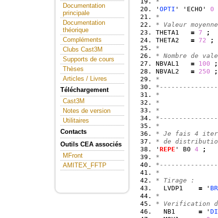
*               
Documentation
'
OPTI
' 'ECHO' 
0
principale
*               
Documentation
* Valeur moyenne
théorique
THETA1   
=
7
;
Compléments
THETA2   
=
72
;
*               
Clubs Cast3M
* Nombre de vale
Supports de cours
NBVAL1   
=
100
;
Thèses
NBVAL2   
=
250
;
Articles / Livres
*               
*---------------
Téléchargement
*               
Cast3M
*               
*               
Notes de version
*---------------
Utilitaires
*               
Contacts
* Je fais 4 iter
* de distributio
Outils CEA associés
'
REPE
' B0 
4
;
MFront
*               
*---------------
AMITEX_FFTP
*               
* Tirage :      
  LVDP1    
=
 '
BR
*               
* Verification d
  NB1      
=
 '
DI