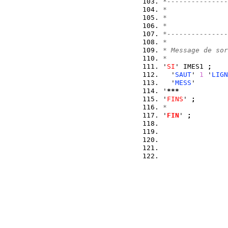
*---------------
*               
*               
*               
*---------------
*               
* Message de sor
*               
'
SI
' IMES1 
;
  '
SAUT
' 
1
 '
LIGN
  '
MESS
'
'
***
            
'
FINS
' 
;
*               
'
FIN
' 
;