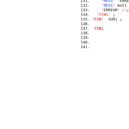
    '
MESS
' 'ERRE
    '
MESS
' mot1
    'ERREUR' 
21
;
  '
FINS
' 
;
'
FIN
'  SURi 
;
FIN
;