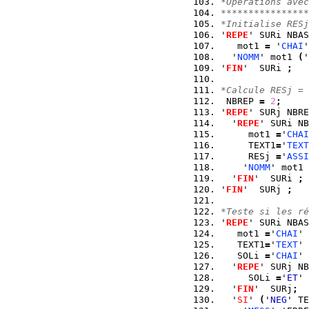
*Operations avec
****************
*Initialise RESj
'
REPE
' SURi NBAS
   mot1 
=
 '
CHAI
'
  '
NOMM
' mot1 
(
'
'
FIN
'  SURi 
;
*Calcule RESj = 
 NBREP 
=
2
;
'
REPE
' SURj NBRE
  '
REPE
' SURi NB
     mot1 
=
'
CHAI
     TEXT1
=
'
TEXT
     RESj 
=
'
ASSI
    '
NOMM
' mot1 
  '
FIN
'  SURi 
;
'
FIN
'  SURj 
;
*Teste si les ré
'
REPE
' SURi NBAS
   mot1 
=
'
CHAI
' 
   TEXT1
=
'
TEXT
' 
   SOLi 
=
'
CHAI
' 
  '
REPE
' SURj NB
     SOLi 
=
'
ET
' 
  '
FIN
'  SURj
;
  '
SI
' 
(
'
NEG
' TE