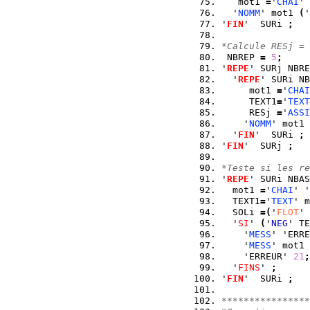
   mot1 
=
'
CHAI
' 
  '
NOMM
' mot1 
(
'
'
FIN
'  SURi 
;
*Calcule RESj = 
 NBREP 
=
5
;
'
REPE
' SURj NBRE
  '
REPE
' SURi NB
     mot1 
=
'
CHAI
     TEXT1
=
'
TEXT
     RESj 
=
'
ASSI
    '
NOMM
' mot1 
  '
FIN
'  SURi 
;
'
FIN
'  SURj 
;
*Teste si les re
'
REPE
' SURi NBAS
  mot1 
=
'
CHAI
' '
  TEXT1
=
'
TEXT
' m
  SOLi 
=
(
'
FLOT
' 
  '
SI
' 
(
'
NEG
' TE
    '
MESS
' 'ERRE
    '
MESS
' mot1
    'ERREUR' 
21
;
  '
FINS
' 
;
'
FIN
'  SURi 
;
****************