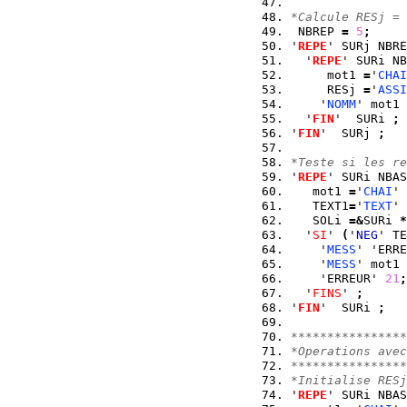
*Calcule RESj = 
 NBREP 
=
5
;
'
REPE
' SURj NBRE
  '
REPE
' SURi NB
     mot1 
=
'
CHAI
     RESj 
=
'
ASSI
    '
NOMM
' mot1 
  '
FIN
'  SURi 
;
'
FIN
'  SURj 
;
*Teste si les re
'
REPE
' SURi NBAS
   mot1 
=
'
CHAI
' 
   TEXT1
=
'
TEXT
' 
   SOLi 
=&
SURi 
*
  '
SI
' 
(
'
NEG
' TE
    '
MESS
' 'ERRE
    '
MESS
' mot1
    'ERREUR' 
21
;
  '
FINS
' 
;
'
FIN
'  SURi 
;
****************
*Operations avec
****************
*Initialise RESj
'
REPE
' SURi NBAS