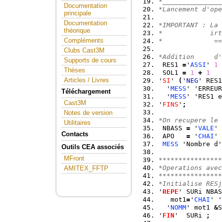
*_______________
Documentation
*Lancement d'ope
principale
Documentation
*IMPORTANT : La 
théorique
*            irt
Compléments
*             ==
Clubs Cast3M
*Addition     d'
Supports de cours
 RES1 
=
'
ASSI
' 
1
Thèses
 SOL1 
=
1
+
1
Articles / Livres
'
SI
' 
(
'
NEG
' RES1
  '
MESS
' 'ERREUR
Téléchargement
  '
MESS
' 'RES1 e
Cast3M
'
FINS
'
;
Notes de version
*On recupere le 
Utilitaires
 NBASS 
=
 '
VALE
' 
Contacts
 APO   
=
 '
CHAI
' 
MESS
 'Nombre d'
Outils CEA associés
MFront
****************
*Operations avec
AMITEX_FFTP
****************
*Initialise RESj
'
REPE
' SURi NBAS
   mot1
=
'
CHAI
' '
  '
NOMM
' mot1 
&
S
'
FIN
'  SURi 
;