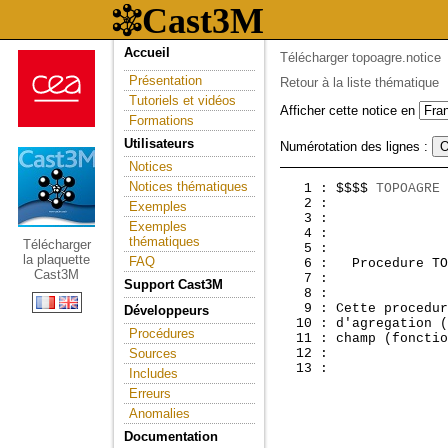
Accueil
Télécharger topoagre.notice
Présentation
Retour à la liste thématique
Tutoriels et vidéos
Afficher cette notice en
Formations
Utilisateurs
Numérotation des lignes :
Notices
Notices thématiques
   1 : $$$$ 
TOPOAGRE
 
   2 :               
Exemples
   3 : 

Exemples
   4 : 

thématiques
Télécharger
   5 : 

la plaquette
FAQ
   6 :  
 Procedure TO
Cast3M
   7 : 

Support Cast3M
   8 : 

   9 : Cette procedur
Développeurs
  10 : d'agregation (
Procédures
  11 : champ (fonctio
Sources
  12 : 

Includes
Erreurs
Anomalies
Documentation