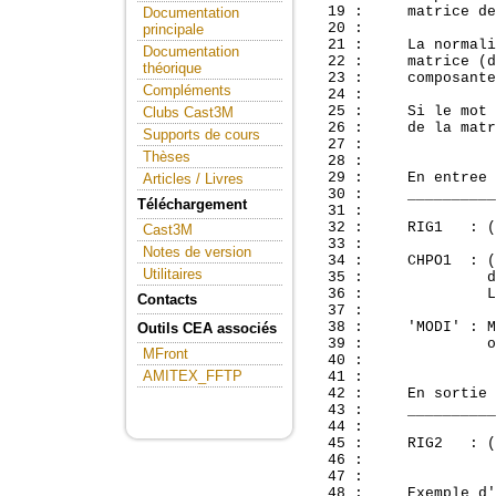
  19 :     matrice de
Documentation
  20 : 

principale
  21 :     La normali
Documentation
  22 :     matrice (d
théorique
  23 :     composante
Compléments
  24 : 

  25 :     Si le mot 
Clubs Cast3M
  26 :     de la matr
Supports de cours
  27 : 

Thèses
  28 : 

  29 :     En entree 
Articles / Livres
  30 :     __________
Téléchargement
  31 : 

  32 :     RIG1   : (
Cast3M
  33 : 

Notes de version
  34 :     CHPO1  : (
Utilitaires
  35 :              d
  36 :              L
Contacts
  37 : 

  38 :     'MODI' : M
Outils CEA associés
  39 :              o
MFront
  40 : 

AMITEX_FFTP
  41 : 

  42 :     En sortie 
  43 :     __________
  44 : 

  45 :     RIG2   : (
  46 : 

  47 : 

  48 :     Exemple d'