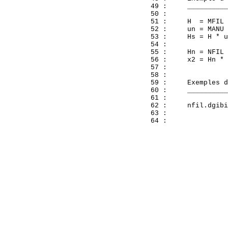
  49 :     __________
  50 : 

  51 :     H  = MFIL 
  52 :     un = MANU 
  53 :     Hs = H * u
  54 :               
  55 :     Hn = NFIL 
  56 :     x2 = Hn * 
  57 : 

  58 : 

  59 :     Exemples d
  60 :     __________
  61 : 

  62 :     nfil.dgibi
  63 : 
