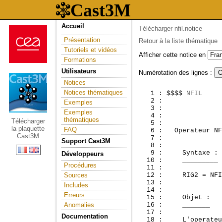
Accueil
Télécharger nfil.notice
Présentation
Retour à la liste thématique
Tutoriels et vidéos
Afficher cette notice en
Formations
Utilisateurs
Numérotation des lignes :
Notices
Notices thématiques
   1 : $$$$ 
NFIL
     
   2 :               
Exemples
   3 : 

Exemples
   4 : 

thématiques
Télécharger
   5 : 

la plaquette
FAQ
   6 :  
 Operateur NF
Cast3M
   7 : 

Support Cast3M
   8 : 

   9 :     Syntaxe :

Développeurs
  10 :     _________

Procédures
  11 : 

Sources
  12 :     RIG2 = NFI
  13 : 

Includes
  14 : 

Erreurs
  15 :     Objet :

Anomalies
  16 :     _______

  17 : 

Documentation
  18 :     L'operateu