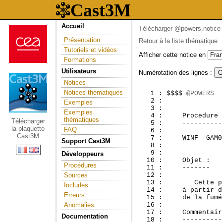
Accueil
Télécharger @powers.notice
Présentation
Retour à la liste thématique
Tutoriels et vidéos
Afficher cette notice en
Formations
Utilisateurs
Numérotation des lignes :
Notices
Notices thématiques
   1 : $$$$ 
@POWERS
  
   2 :               
Exemples
   3 : 

Exemples
   4 :     Procedure 
thématiques
Télécharger
   5 :     ----------
la plaquette
FAQ
   6 : 

Cast3M
   7 :     WINF  GAM0
Support Cast3M
   8 : 

   9 : 

Développeurs
  10 :     Objet :

Procédures
  11 :     -------

Sources
  12 : 

  13 :        Cette p
Includes
  14 :     à partir d
Erreurs
  15 :     de la fumé
Anomalies
  16 : 

  17 :     Commentair
Documentation
  18 :     ----------