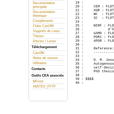
  19 : 

Documentation
  20 :     CEM : FLOT
principale
  21 :     AGR : FLOT
Documentation
  22 :     WC  : FLOT
théorique
  23 :     SC  : FLOT
Compléments
  24 : 

  25 :     WINF : FLO
Clubs Cast3M
  26 :            d'h
Supports de cours
  27 :     GAM0 : FLO
Thèses
  28 :     POR1 : FLO
  29 :     APOR : FLO
Articles / Livres
  30 : 

Téléchargement
  31 :     Reference:

  32 :     ----------

Cast3M
  33 : 

Notes de version
  34 :     O. M. Jens
Utilitaires
  35 :     Autogenous
  36 :     self-desic
Contacts
  37 :     PhD thesis
  38 : 

Outils CEA associés
  39 : $$$$

MFront
AMITEX_FFTP