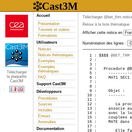
Accueil
Télécharger @bet_thm.notic
Présentation
Retour à la liste thématique
Tutoriels et vidéos
Afficher cette notice en
Formations
Utilisateurs
Numérotation des lignes :
Notices
Notices thématiques
   1 : $$$$ 
@BET_THM
 
   2 :               
Exemples
   3 : 

Exemples
   4 :  
 Procedure @B
thématiques
Télécharger
   5 :     ----------
la plaquette
FAQ
   6 :     MAT1 SEC1 
Cast3M
   7 : 

Support Cast3M
   8 : 

   9 :     Objet :

Développeurs
  10 :     -------

Procédures
  11 : 

Sources
  12 :        La proc
  13 :     associe au
Includes
  14 :     avec la lo
Erreurs
  15 :     couplees a
Anomalies
  16 :     MATE dans 
  17 : 

Documentation
  18 :        Elle fa