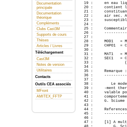
  19 :     en eau liq
Documentation
  20 :     contient l
principale
  21 :     constituan
Documentation
  22 :     air sec. A
théorique
  23 :     susceptibl
Compléments
  24 : 

  25 :     Commentair
Clubs Cast3M
  26 :     ----------
Supports de cours
  27 : 

Thèses
  28 :     MOD1   = M
  29 :     CHPO1  = C
Articles / Livres
  30 : 

Téléchargement
  31 :     MAT1   = M
  32 :     SEC1   = C
Cast3M
  33 :              (
Notes de version
  34 : 

Utilitaires
  35 :     Remarque :

  36 :     ----------

Contacts
  37 : 

  38 :        Le mode
Outils CEA associés
  39 :     -ment ther
MFront
  40 :     valable po
AMITEX_FFTP
  41 :     comporteme
  42 :     G. Sciume 
  43 : 

  44 :     References
  45 :     ----------
  46 : 

  47 :     [1] A mult
  48 :         G. Sci