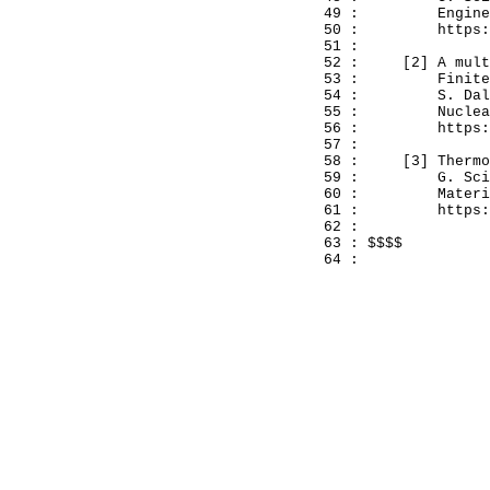
  49 :         Engine
  50 :         https:
  51 : 

  52 :     [2] A mult
  53 :         Finite
  54 :         S. Dal
  55 :         Nuclea
  56 :         https:
  57 : 

  58 :     [3] Thermo
  59 :         G. Sci
  60 :         Materi
  61 :         https:
  62 : 

  63 : $$$$
