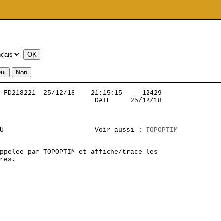
 FD218221  25/12/18    21:15:15     12429          

                        DATE     25/12/18

U                       Voir aussi : 
TOPOPTIM
ppelee par TOPOPTIM et affiche/trace les

res.
