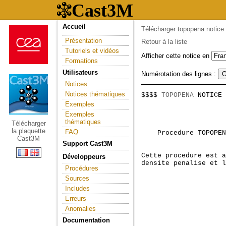
Accueil
Télécharger topopena.notice
Présentation
Retour à la liste
Tutoriels et vidéos
Afficher cette notice en
Formations
Utilisateurs
Numérotation des lignes :
Notices
Notices thématiques
$$$$ 
TOPOPENA
 NOTICE 
                     
Exemples
Exemples
thématiques
Télécharger
la plaquette
FAQ
    Procedure TOPOPEN
Cast3M
Support Cast3M
Cette procedure est a
Développeurs
densite penalise et l
Procédures
Sources
Includes
Erreurs
Anomalies
Documentation