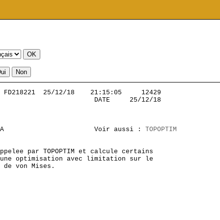
 FD218221  25/12/18    21:15:05     12429          

                        DATE     25/12/18

A                       Voir aussi : 
TOPOPTIM
ppelee par TOPOPTIM et calcule certains

une optimisation avec limitation sur le

 de von Mises.
