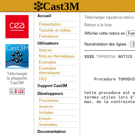
Accueil
Télécharger topodvsa.notice
Présentation
Retour à la liste
Tutoriels et vidéos
Afficher cette notice en
Formations
Utilisateurs
Numérotation des lignes :
Notices
Notices thématiques
$$$$ 
TOPODVSA
 NOTICE 
                     
Exemples
Exemples
thématiques
Télécharger
la plaquette
FAQ
    Procedure TOPODVS
Cast3M
Support Cast3M
Cette procedure est a
Développeurs
termes utiles lors d'
Procédures
max. de la contrainte
Sources
Includes
Erreurs
Anomalies
Documentation