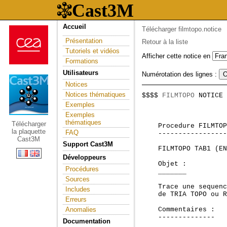
Accueil
Télécharger filmtopo.notice
Présentation
Retour à la liste
Tutoriels et vidéos
Afficher cette notice en
Formations
Utilisateurs
Numérotation des lignes :
Notices
Notices thématiques
$$$$ 
FILMTOPO
 NOTICE 
                     
Exemples
Exemples
thématiques
Télécharger
    Procedure FILMTOP
la plaquette
FAQ
    -----------------
Cast3M
Support Cast3M
    FILMTOPO TAB1 (EN
Développeurs
    Objet :

Procédures
    _______

Sources
    Trace une sequenc
Includes
    de TRIA TOPO ou R
Erreurs
Anomalies
    Commentaires :

    --------------

Documentation