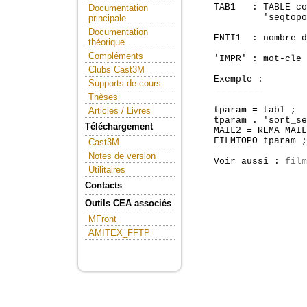
    TAB1   : TABLE co
Documentation
             'seqtopo
principale
Documentation
    ENTI1  : nombre d
théorique
Compléments
    'IMPR' : mot-cle 
Clubs Cast3M
    Exemple :

Supports de cours
    _________

Thèses
    tparam = tabl ;

Articles / Livres
    tparam . 'sort_se
Téléchargement
    MAIL2 = REMA MAIL
    FILMTOPO tparam ;

Cast3M
Notes de version
    Voir aussi : 
film
Utilitaires
Contacts
Outils CEA associés
MFront
AMITEX_FFTP