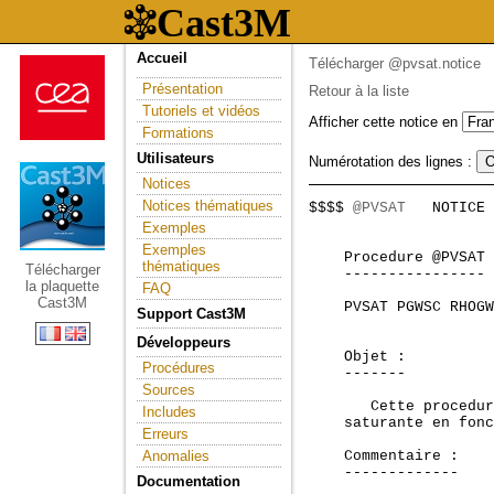
Accueil
Télécharger @pvsat.notice
Présentation
Retour à la liste
Tutoriels et vidéos
Afficher cette notice en
Formations
Utilisateurs
Numérotation des lignes :
Notices
Notices thématiques
$$$$ 
@PVSAT
   NOTICE 
                     
Exemples
Exemples
    Procedure @PVSAT

thématiques
Télécharger
    ----------------

la plaquette
FAQ
Cast3M
    PVSAT PGWSC RHOGW
Support Cast3M
Développeurs
    Objet :

Procédures
    -------

Sources
       Cette procedur
Includes
    saturante en fonc
Erreurs
Anomalies
    Commentaire :

    -------------

Documentation