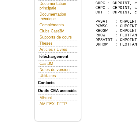
    CHPG : CHPOINT, c
Documentation
    CHPC : CHPOINT, c
principale
    CHT  : CHPOINT, c
Documentation
théorique
    PVSAT   : CHPOINT
Compléments
    PGWSC   : CHPOINT
    RHOGW   : CHPOINT
Clubs Cast3M
    RHOW    : FLOTTAN
Supports de cours
    DPSATDT : CHPOINT
Thèses
    DRHOW   : FLOTTAN
Articles / Livres
Téléchargement
Cast3M
Notes de version
Utilitaires
Contacts
Outils CEA associés
MFront
AMITEX_FFTP