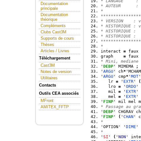
* LANGAGE     : 
Documentation
* AUTEUR      : 
principale
*               
Documentation
****************
théorique
* VERSION    : v
Compléments
* HISTORIQUE : v
* HISTORIQUE :
Clubs Cast3M
* HISTORIQUE :
Supports de cours
****************
Thèses
*
Articles / Livres
interact 
=
 faux 
graph    
=
 faux 
Téléchargement
* Mini, mediane 
Cast3M
'
DEBP
' MIMEMA 
;
'
ARGU
' ch
*
'MCHAM
Notes de version
'
ARGU
' cmp
*
'
MOT
'
Utilitaires
   lr 
=
 '
EXTR
' 
(
Contacts
   lro 
=
 '
ORDO
' 
   mil 
=
 '
EXTR
' 
Outils CEA associés
   mel 
=
 '
EXTR
' 
MFront
'
FINP
' mil mel m
* Passage au gra
AMITEX_FFTP
'
DEBP
' CHGRAV ch
'
FINP
' 
(
'
CHAN
' c
*
'OPTION' '
DIME
' 
*
'
SI
' 
(
'
NON
' inte