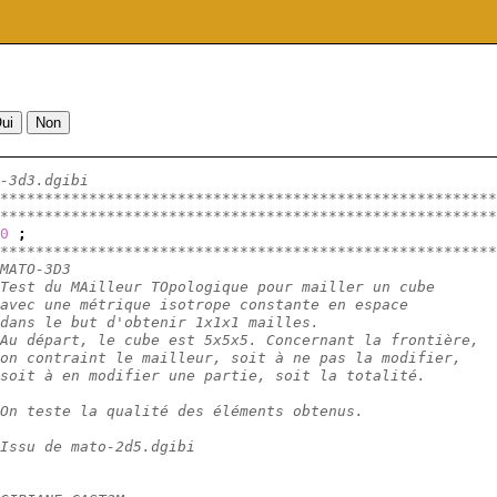
-3d3.dgibi
********************************************************
********************************************************
0
;
********************************************************
MATO-3D3
Test du MAilleur TOpologique pour mailler un cube
avec une métrique isotrope constante en espace
dans le but d'obtenir 1x1x1 mailles.
Au départ, le cube est 5x5x5. Concernant la frontière,
on contraint le mailleur, soit à ne pas la modifier,
soit à en modifier une partie, soit la totalité.
On teste la qualité des éléments obtenus.
Issu de mato-2d5.dgibi