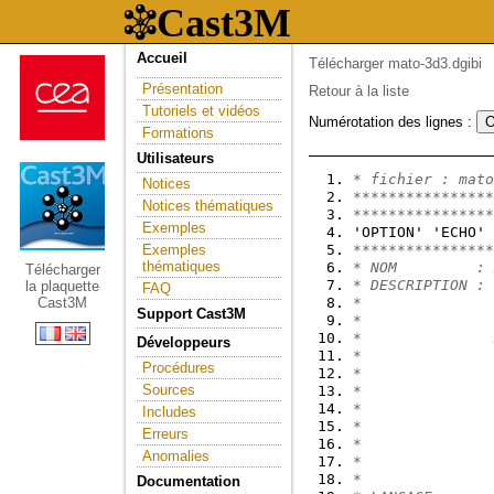
Accueil
Télécharger mato-3d3.dgibi
Présentation
Retour à la liste
Tutoriels et vidéos
Numérotation des lignes :
Formations
Utilisateurs
* fichier : mato
Notices
****************
Notices thématiques
****************
Exemples
'OPTION' 'ECHO' 
Exemples
****************
thématiques
* NOM         : 
Télécharger
* DESCRIPTION : 
la plaquette
FAQ
Cast3M
*               
Support Cast3M
*               
*               
Développeurs
*               
Procédures
*               
Sources
*
*               
Includes
*
Erreurs
*               
Anomalies
*
*
Documentation