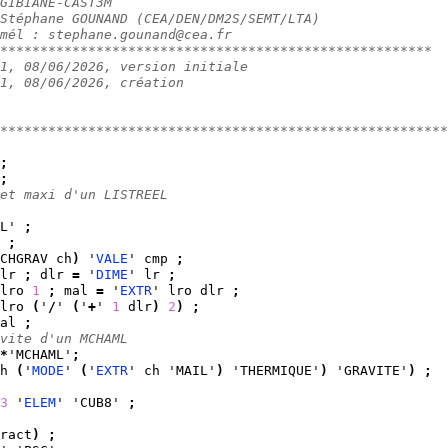
GIBIANE-CAST3M
Stéphane GOUNAND (CEA/DEN/DM2S/SEMT/LTA)
mél : stephane.gounand@cea.fr
******************************************************
1, 08/06/2026, version initiale
1, 08/06/2026, création
********************************************************
;
;
et maxi d'un LISTREEL
L' 
;
 
;
CHGRAV ch
)
 '
VALE
' cmp 
;
lr 
;
 dlr 
=
 '
DIME
' lr 
;
lro 
1
;
 mal 
=
 '
EXTR
' lro dlr 
;
lro 
(
'
/
' 
(
'
+
' 
1
 dlr
)
2
)
;
al 
;
vite d'un MCHAML
*
'MCHAML'
;
h 
(
'
MODE
' 
(
'
EXTR
' ch 'MAIL'
)
 'THERMIQUE'
)
 'GRAVITE'
)
;
3
 '
ELEM
' 'CUB8' 
;
ract
)
;