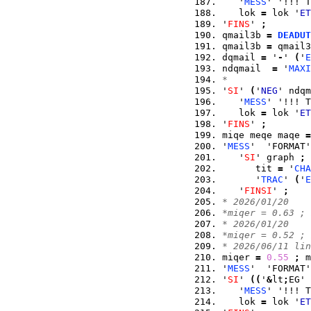
   '
MESS
' '!!! T
   lok 
=
 lok '
ET
'
FINS
' 
;
qmail3b 
=
DEADUT
qmail3b 
=
 qmail3
dqmail 
=
 '
-
' 
(
'
E
ndqmail  
=
 '
MAXI
*
'
SI
' 
(
'
NEG
' ndqm
   '
MESS
' '!!! T
   lok 
=
 lok '
ET
'
FINS
' 
;
miqe meqe maqe 
=
'
MESS
'  'FORMAT'
   '
SI
' graph 
;
      tit 
=
 '
CHA
      '
TRAC
' 
(
'
E
   '
FINSI
' 
;
* 2026/01/20
*miqer = 0.63 ; 
* 2026/01/20
*miqer = 0.52 ; 
* 2026/06/11 lin
miqer 
=
0.55
;
 m
'
MESS
'  'FORMAT'
'
SI
' 
(
(
'
&
lt
;
EG' 
   '
MESS
' '!!! T
   lok 
=
 lok '
ET