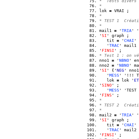
*  Tests divers 
*
lok 
=
 VRAI 
;
*
* TEST 1  Créati
*
mail1 
=
 '
TRIA
' '
'
SI
' graph 
;
   tit 
=
 '
CHAI
' 
   '
TRAC
' mail1 
'
FINSI
' 
;
* Test 1 : on vé
nno1 
=
 '
NBNO
' en
nno2 
=
 '
NBNO
' ma
'
SI
' 
(
'
NEG
' nno1
   '
MESS
' '!!! T
   lok 
=
 lok '
ET
'
SINO
' 
;
   '
MESS
' 'TEST 
'
FINS
' 
;
*
* TEST 2  Créati
*
mail2 
=
 '
TRIA
' '
'
SI
' graph 
;
   tit 
=
 '
CHAI
' 
   '
TRAC
' mail2 
'
FINSI
' 
;