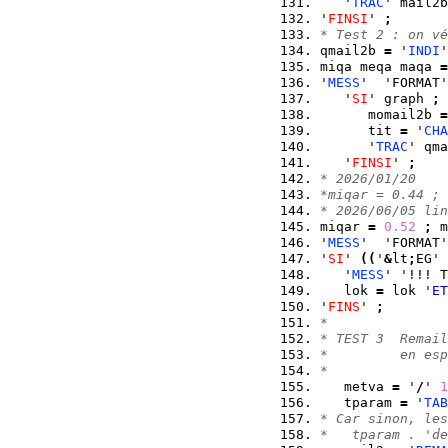
   '
TRAC
' mail2b
'
FINSI
' 
;
* Test 2 : on vé
qmail2b 
=
 '
INDI
'
miqa meqa maqa 
=
'
MESS
'  'FORMAT'
   '
SI
' graph 
;
      momail2b 
=
      tit 
=
 '
CHA
      '
TRAC
' qma
   '
FINSI
' 
;
* 2026/01/20
*miqar = 0.44 ; 
* 2026/06/05 lin
miqar 
=
0.52
;
 m
'
MESS
'  'FORMAT'
'
SI
' 
(
(
'
&
lt
;
EG' 
   '
MESS
' '!!! T
   lok 
=
 lok '
ET
'
FINS
' 
;
*
* TEST 3  Remail
*         en esp
*
   metva 
=
 '
/
' 
1
   tparam 
=
 '
TAB
* Car sinon, les
*   tparam . 'de