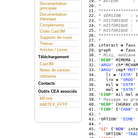
* AUTEUR      : 
Documentation
*               
principale
****************
Documentation
* VERSION    : v
théorique
* HISTORIQUE : v
Compléments
* HISTORIQUE :
* HISTORIQUE :
Clubs Cast3M
****************
Supports de cours
*
Thèses
interact 
=
 faux 
Articles / Livres
graph    
=
 faux 
* Mini, mediane 
Téléchargement
'
DEBP
' MIMEMA 
;
Cast3M
'
ARGU
' ch
*
'MCHAM
'
ARGU
' cmp
*
'
MOT
'
Notes de version
   lr 
=
 '
EXTR
' 
(
Utilitaires
   lro 
=
 '
ORDO
' 
Contacts
   mil 
=
 '
EXTR
' 
   mel 
=
 '
EXTR
' 
Outils CEA associés
'
FINP
' mil mel m
MFront
* Passage au gra
'
DEBP
' CHGRAV ch
AMITEX_FFTP
'
FINP
' 
(
'
CHAN
' c
*
'OPTION' '
DIME
' 
*
'
SI
' 
(
'
NON
' inte
  'OPTION' '
TRAC