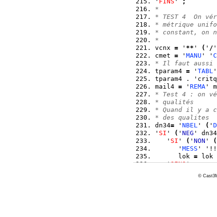
'
FINS
' 
;
*
* TEST 4  On vér
* métrique unifo
* constant, on n
*
vcnx 
=
 '
**
' 
(
'
/
'
cmet 
=
 '
MANU
' '
C
* Il faut aussi 
tparam4 
=
 '
TABL
'
tparam4 . 'critq
mail4 
=
 '
REMA
' m
* Test 4 : on vé
* qualités
* Quand il y a c
* des qualites
dn34
=
 '
NBEL
' 
(
'
D
'
SI
' 
(
'
NEG
' dn34
   '
SI
' 
(
'
NON
' 
(
      '
MESS
' '!!
      lok 
=
 lok 
   '
SINO
' 
;
      '
MESS
' '! 
© Cast3M
      cmet4 
=
 '
M
      qmail4 
=
 '
      miq4 meq4 
      dmiq34 
=
 '
      dmeq34 
=
 '