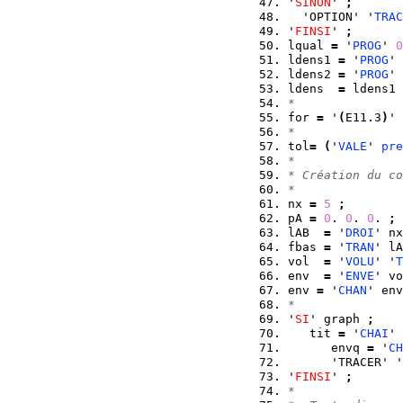
'
SINON
' 
;
  'OPTION' '
TRAC
'
FINSI
' 
;
lqual 
=
 '
PROG
' 
0
ldens1 
=
 '
PROG
' 
ldens2 
=
 '
PROG
' 
ldens  
=
 ldens1 
*
for 
=
 '
(
E11.3
)
' 
*
tol
=
(
'
VALE
' 
pre
*
* Création du co
*
nx 
=
5
;
pA 
=
0
. 
0
. 
0
. 
;
 
lAB  
=
 '
DROI
' nx
fbas 
=
 '
TRAN
' lA
vol  
=
 '
VOLU
' '
T
env  
=
 '
ENVE
' vo
env 
=
 '
CHAN
' env
*
'
SI
' graph 
;
   tit 
=
 '
CHAI
' 
      envq 
=
 '
CH
      'TRACER' '
'
FINSI
' 
;
*