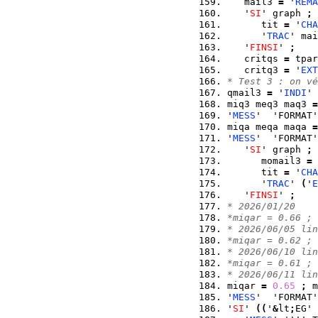
   mail3 
=
 '
REMA
   '
SI
' graph 
;
      tit 
=
 '
CHA
      '
TRAC
' mai
   '
FINSI
' 
;
   critqs 
=
 tpar
   critq3 
=
 '
EXT
* Test 3 : on vé
qmail3 
=
 '
INDI
' 
miq3 meq3 maq3 
=
'
MESS
'  'FORMAT'
miqa meqa maqa 
=
'
MESS
'  'FORMAT'
   '
SI
' graph 
;
      momail3 
=
 
      tit 
=
 '
CHA
      '
TRAC
' 
(
'
E
   '
FINSI
' 
;
* 2026/01/20
*miqar = 0.66 ; 
* 2026/06/05 lin
*miqar = 0.62 ; 
* 2026/06/10 lin
*miqar = 0.61 ; 
* 2026/06/11 lin
miqar 
=
0.65
;
 m
'
MESS
'  'FORMAT'
'
SI
' 
(
(
'
&
lt
;
EG' 