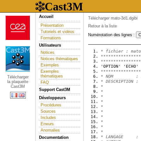
Accueil
Télécharger mato-3d1.dgibi
Présentation
Retour à la liste
Tutoriels et vidéos
Numérotation des lignes :
Formations
Utilisateurs
* fichier : mato
Notices
****************
Notices thématiques
****************
Exemples
'OPTION' 'ECHO' 
Exemples
****************
thématiques
* NOM         : 
Télécharger
* DESCRIPTION : 
la plaquette
FAQ
Cast3M
*               
Support Cast3M
*
*               
Développeurs
*               
Procédures
*               
Sources
*               
*
Includes
*               
Erreurs
*
Anomalies
*
* LANGAGE     : 
Documentation