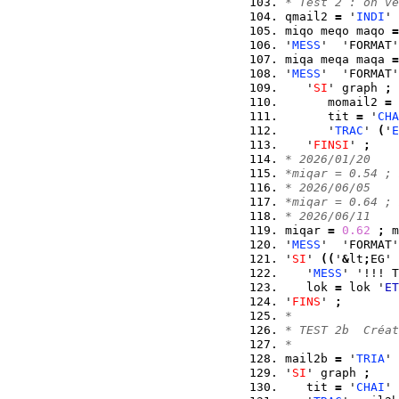
* Test 2 : on vé
qmail2 
=
 '
INDI
' 
miqo meqo maqo 
=
'
MESS
'  'FORMAT'
miqa meqa maqa 
=
'
MESS
'  'FORMAT'
   '
SI
' graph 
;
      momail2 
=
 
      tit 
=
 '
CHA
      '
TRAC
' 
(
'
E
   '
FINSI
' 
;
* 2026/01/20
*miqar = 0.54 ; 
* 2026/06/05
*miqar = 0.64 ; 
* 2026/06/11
miqar 
=
0.62
;
 m
'
MESS
'  'FORMAT'
'
SI
' 
(
(
'
&
lt
;
EG' 
   '
MESS
' '!!! T
   lok 
=
 lok '
ET
'
FINS
' 
;
*
* TEST 2b  Créat
*
mail2b 
=
 '
TRIA
' 
'
SI
' graph 
;
   tit 
=
 '
CHAI
' 