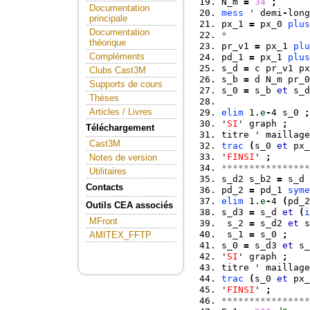
N_m 
=
34
;
Documentation
mess
 ' demi
-
long
principale
px_1 
=
 px_0 
plus
Documentation
* 
théorique
pr_v1 
=
 px_1 
plu
Compléments
pd_1 
=
 px_1 
plus
s_d 
=
 c pr_v1 px
Clubs Cast3M
s_b 
=
 d N_m pr_0
Supports de cours
s_0 
=
 s_b 
et
 s_d
Thèses
Articles / Livres
elim
 1.
e
-
4 s_0 
;
'
SI
' graph 
;
Téléchargement
titre ' maillage
Cast3M
trac
(
s_0 
et
 px_
'
FINSI
' 
;
Notes de version
****************
Utilitaires
s_d2 s_b2 
=
 s_d 
Contacts
pd_2 
=
 pd_1 
syme
elim
 1.
e
-
4 
(
pd_2
Outils CEA associés
s_d3 
=
 s_d 
et
(
i
MFront
 s_2 
=
 s_d2 
et
 s
 s_1 
=
 s_0 
;
AMITEX_FFTP
s_0 
=
 s_d3 
et
 s_
'
SI
' graph 
;
titre ' maillage
trac
(
s_0 
et
 px_
'
FINSI
' 
;
****************