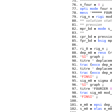
****************
n_four 
=
0
;
opti
mode
 four n
mess
 '
*****
 FOUR
rig_n 
=
rigi
 mod
** solution stat
** pression 
mpr_bd 
=
mode
 s_
**
cpr_bd 
=
 pressio
fpr_bd 
=
bsig
 mp
ri_0 
=
 rig_n 
;
dep_m0 
=
reso
(
r
'
SI
' graph 
;
titre ' deplacem
trac
(
exco
 dep_m
titre ' deplacem
trac
(
exco
 dep_m
'
FINSI
' 
;
sig_m0 
=
 sigma d
'
SI
' graph 
;
titre 'FOURIER 
0
trac
 sig_m0 mod_
'
FINSI
' 
;
e_m0 
=
epsi
 dep_
s_m0 
=
elas
 e_m0