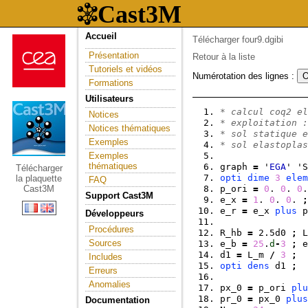
Accueil
Télécharger four9.dgibi
Présentation
Retour à la liste
Tutoriels et vidéos
Numérotation des lignes :
Formations
Utilisateurs
* calcul coq2 el
Notices
* exploitation :
Notices thématiques
* sol statique e
Exemples
* sol elastoplas
Exemples
thématiques
graph 
=
 '
EGA
' 'S
Télécharger
opti
dime
3
elem
la plaquette
FAQ
Cast3M
p_ori 
=
0
. 
0
. 
0
.
Support Cast3M
e_x 
=
1
. 
0
. 
0
. 
;
e_r 
=
 e_x 
plus
 p
Développeurs
Procédures
R_hb 
=
 2.5d0 
;
 L
Sources
e_b 
=
25
.
d
-
3
;
 e
d1 
=
 L_m 
/
3
;
Includes
opti
dens
 d1 
;
Erreurs
Anomalies
px_0 
=
 p_ori 
plu
pr_0 
=
 px_0 
plus
Documentation