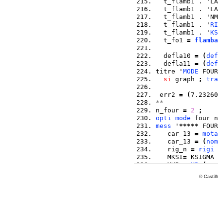
  t_flamb1 . 'LA
  t_flamb1 . 'LA
  t_flamb1 . 'NM
  t_flamb1 . '
RI
  t_flamb1 . '
KS
  t_fo1 
=
flamba
  defla10 
=
(
def
  defla11 
=
(
def
titre '
MODE
 FOUR
si
 graph 
;
tra
 err2 
=
(
7.23260
**
n_four 
=
2
;
opti
mode
 four n
mess
 '
*****
 FOUR
   car_13 
=
mota
   car_13 
=
(
nom
   rig_n 
=
rigi
 
   MKSI
=
 KSIGMA 
   MKP 
=
KP
(
man
© Cast3M
  t_flam13 
=
 tab
  t_flam13 . 'CL
  t_flam13 . 'OB
  t_flam13 . 'LA
  t_flam13 . 'LA