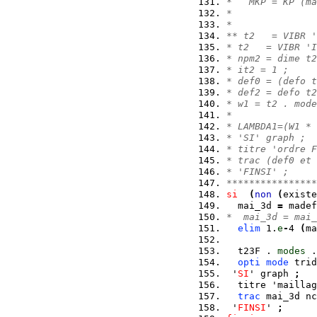
*   MKP = KP (ma
* 
*
** t2   = VIBR '
* t2   = VIBR 'I
* npm2 = dime t2
* it2 = 1 ;
* def0 = (defo t
* def2 = defo t2
* w1 = t2 . mode
*
* LAMBDA1=(W1 * 
* 'SI' graph ;
* titre 'ordre F
* trac (def0 et 
* 'FINSI' ;
****************
si
(
non
(
existe
  mai_3d 
=
 madef
*  mai_3d = mai_
elim
 1.
e
-
4 
(
ma
  t23F . 
modes
 .
opti
mode
 trid
 '
SI
' graph 
;
  titre 'maillag
trac
 mai_3d nc
 '
FINSI
' 
;