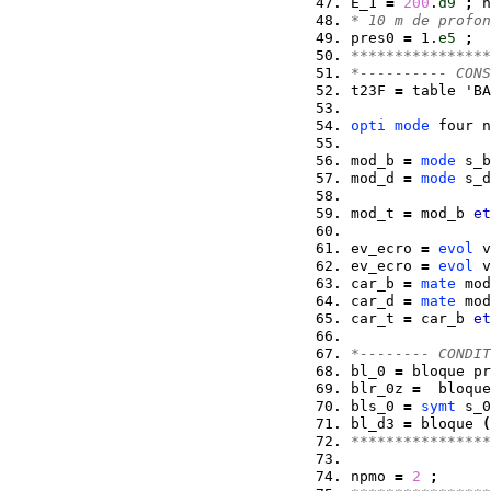
E_1 
=
200
.
d9
;
 n
* 10 m de profon
pres0 
=
 1.
e5
;
****************
*---------- CONS
t23F 
=
 table 'BA
opti
mode
 four n
mod_b 
=
mode
 s_b
mod_d 
=
mode
 s_d
mod_t 
=
 mod_b 
et
ev_ecro 
=
evol
 v
ev_ecro 
=
evol
 v
car_b 
=
mate
 mod
car_d 
=
mate
 mod
car_t 
=
 car_b 
et
*-------- CONDIT
bl_0 
=
 bloque pr
blr_0z 
=
  bloque
bls_0 
=
symt
 s_0
bl_d3 
=
 bloque 
(
****************
npmo 
=
2
;