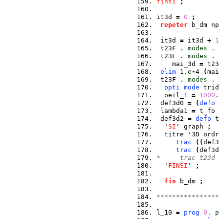
finsi
;
it3d 
=
0
;
repeter
 b_dm np
 it3d 
=
 it3d 
+
1
 t23F . 
modes
 . 
 t23F . 
modes
 . 
    mai_3d 
=
 t23
elim
 1.
e
-
4 
(
mai
 t23F . 
modes
 . 
opti
mode
 trid
  oeil_1 
=
1000
.
 def3d0 
=
(
defo
 
 lambda1 
=
 t_fo 
 def3d2 
=
defo
 t
  '
SI
' graph 
;
  titre '3D ordr
trac
(
(
def3
trac
(
def3d
*     trac t23d 
  '
FINSI
' 
;
fin
 b_dm 
;
****************
l_10 
=
prog
0
. 
p