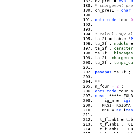
ev_pres 
=
evol
m
* chargement pre
ch_pres1 
=
char
 
opti
mode
 four 
0
* calcul COQ2 el
ta_2f 
=
 table '
P
ta_2f . 
modele
=
ta_2f . 
caracter
ta_2f . 
blocages
ta_2f. 
chargemen
ta_2f . 
temps_ca
pasapas
 ta_2f 
;
**
n_four 
=
2
;
opti
mode
 four n
mess
 '
*****
 FOUR
   rig_n 
=
rigi
 
   MKSI
=
 KSIGMA 
   MKP 
=
KP
(
man
  t_flamb1 
=
 tab
  t_flamb1 . 'CL
  t_flamb1 . 'OB