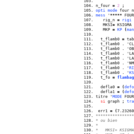
n_four 
=
2
;
opti
mode
 four n
mess
 '
*****
 FOUR
   rig_n 
=
rigi
 
   MKSI
=
 KSIGMA 
   MKP 
=
KP
(
man
  t_flamb0 
=
 tab
  t_flamb0 . 'CL
  t_flamb0 . 'OB
  t_flamb0 . 'LA
  t_flamb0 . 'LA
  t_flamb0 . 'NM
  t_flamb0 . '
RI
  t_flamb0 . '
KS
  t_fo 
=
flambag
  defla0 
=
(
defo
  defla1 
=
(
defo
titre '
MODE
 FOUR
si
 graph 
;
tra
 err1 
=
(
7.23260
****************
* ou bien
*
*   MKSI= KSIGMA